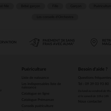
é fille
Bébé garçon
Fille
Garçon
Puéricultur
Les conseils d'Orchestra
PAIEMENT 3X SANS
RETR
SERVATION
FRAIS AVEC ALMA*
MAG
Puériculture
Besoin d'aide ?
Liste de naissance
Questions fréquente
Les indispensables liste de
Tel : 09 39 03 93 80
naissance
u
Du lundi au vendredi de 9h
Catalogue en ligne
et le samedi de 10h à 18h
Catalogue Prémaman
Nous contacter
Conseils puériculture