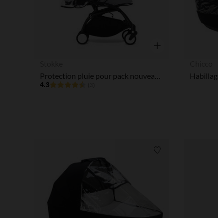
Aperçu rapide
Stokke
Chicco
Protection pluie pour pack nouveau-né 0+ Stokke® YOYO®
Habillag
4.3
(3)
Liste de souhaits