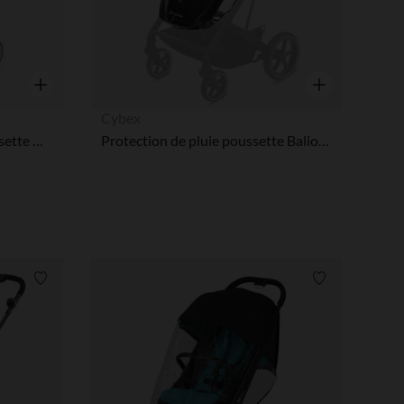
Aperçu rapide
Aperçu rapide
Cybex
Habillage de pluie pour poussette Orfeo
Protection de pluie poussette Balios S 2 en 1 / Talos S 2 en 1
Liste de souhaits
Liste de souha