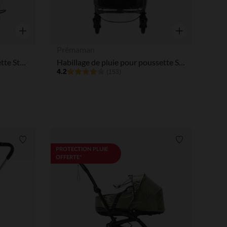
Aperçu rapide
Aperçu rapide
Prémaman
Protection pluie pour poussette Stokke® YOYO® 6+
Habillage de pluie pour poussette Simone
4.2
(153)
Liste de souhaits
Liste de souha
PROTECTION PLUIE
OFFERTE*