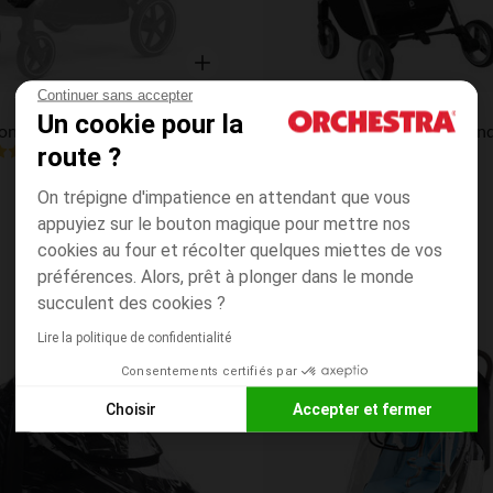
Aperçu rapide
Continuer sans accepter
Prémaman
Un cookie pour la
Protection de pluie pour poussette Gazelle S
route ?
4.5
(4)
(28)
On trépigne d'impatience en attendant que vous
appuyiez sur le bouton magique pour mettre nos
cookies au four et récolter quelques miettes de vos
préférences. Alors, prêt à plonger dans le monde
succulent des cookies ?
Lire la politique de confidentialité
Liste de souhaits
Consentements certifiés par
Choisir
Accepter et fermer
Axeptio consent
Plateforme de Gestion du Consentement : Personnalisez vos
Notre plateforme vous permet d'adapter et de gérer vos paramè