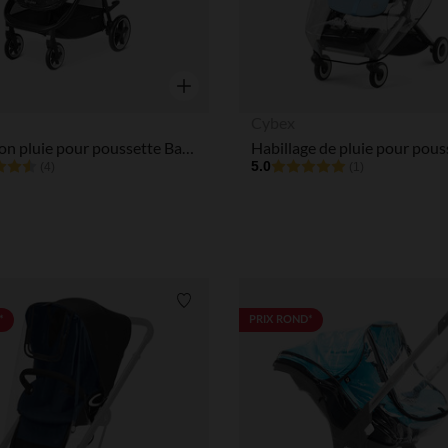
Aperçu rapide
Cybex
Protection pluie pour poussette Balios S
5.0
(4)
(1)
Liste de souhaits
*
PRIX ROND*