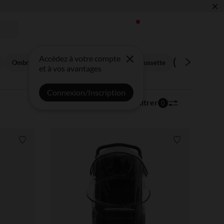
×
 !
Accédez à votre compte
Ombrelles
Moustiquaires
Jouets poussette
Protections pl
et à vos avantages
Connexion/Inscription
24 articles
Trier | Filtrer
0
Liste de souhaits
Liste de souha