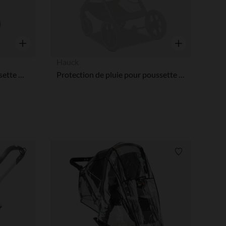
Aperçu rapide
Aperçu rapide
Hauck
Habillage de pluie pour poussette Orfeo
Protection de pluie pour poussette Walk N Care
Liste de souhaits
Liste de souha