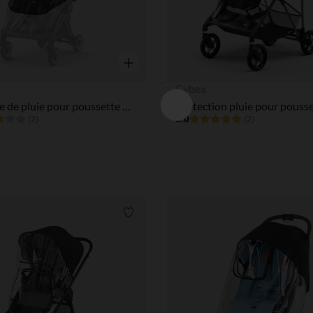
Aperçu rapide
Cybex
Habillage de pluie pour poussette Coya
5.0
(2)
(2)
Liste de souhaits