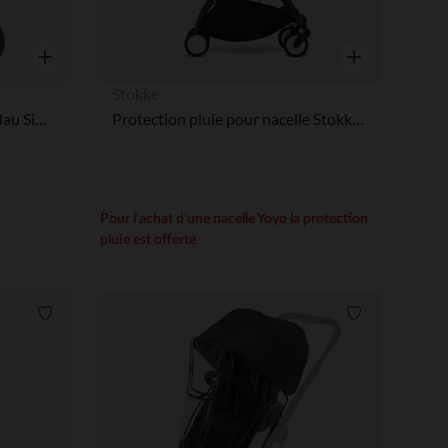
Aperçu rapide
Aperçu rapide
Stokke
Protection de pluie pour landau Simone
Protection pluie pour nacelle Stokke® YOYO®
Pour l'achat d'une nacelle Yoyo la protection
pluie est offerte
Liste de souhaits
Liste de souha
 Options
tres de confidentialité, en garantissant la conformité avec les