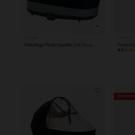
Aperçu rapide
Cybex
Cybex
Habillage Pluie Nacelle Cot S Lux
4.5
Liste de souhaits
PRIX ROND