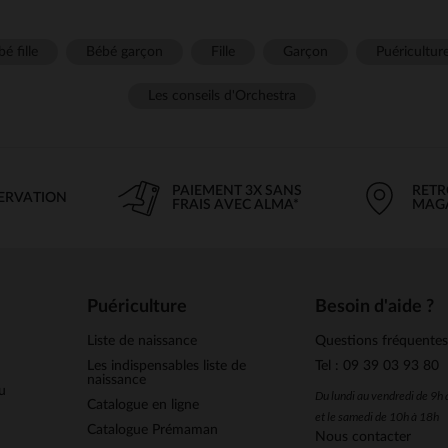
é fille
Bébé garçon
Fille
Garçon
Puéricultur
Les conseils d'Orchestra
PAIEMENT 3X SANS
RETR
SERVATION
FRAIS AVEC ALMA*
MAG
Puériculture
Besoin d'aide ?
Liste de naissance
Questions fréquente
Les indispensables liste de
Tel : 09 39 03 93 80
naissance
u
Du lundi au vendredi de 9h
Catalogue en ligne
et le samedi de 10h à 18h
Catalogue Prémaman
Nous contacter