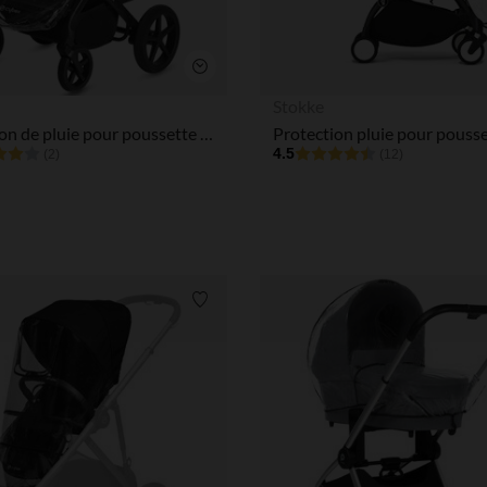
Aperçu rapide
Stokke
Protection de pluie pour poussette Balios S Lux
4.5
(2)
(12)
Liste de souhaits