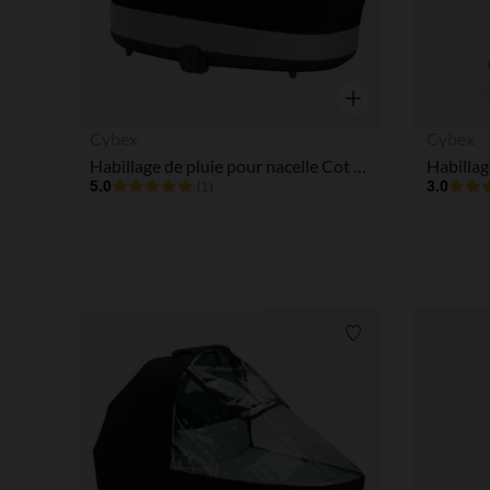
Aperçu rapide
Cybex
Cybex
Habillage de pluie pour nacelle Cot S Lux
5.0
3.0
(1)
Liste de souhaits