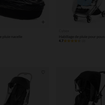
Aperçu rapide
Cybex
e pluie nacelle
4.7
(3)
Liste de souhaits