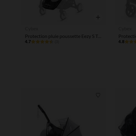
Aperçu rapide
Cybex
Cybex
Protection pluie poussette Eezy S Twist
4.7
4.8
(3)
Liste de souhaits