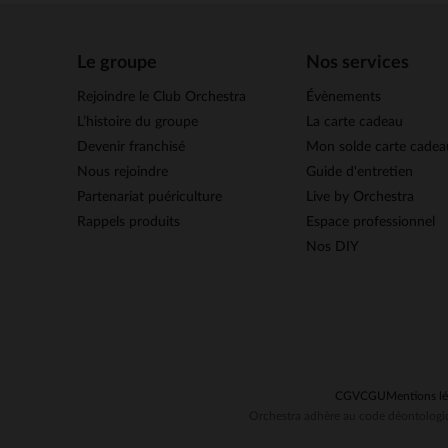
Le groupe
Nos services
Rejoindre le Club Orchestra
Évènements
L’histoire du groupe
La carte cadeau
Devenir franchisé
Mon solde carte cadea
Nous rejoindre
Guide d'entretien
Partenariat puériculture
Live by Orchestra
Rappels produits
Espace professionnel
Nos DIY
CGV
CGU
Mentions lé
Orchestra adhère au code déontologiq