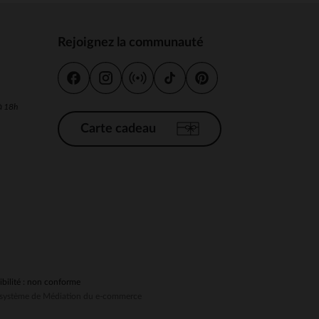
Rejoignez la communauté
s
 Options
 à 18h
tres de confidentialité, en garantissant la conformité avec les
Carte cadeau
ibilité : non conforme
au système de Médiation du e-commerce