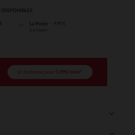
 DISPONIBLES
 Options
€
4,90 €
La Poste
tres de confidentialité, en garantissant la conformité avec les
2 à 4 jours
je m'abonne pour
3,99€/mois*