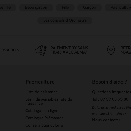
é fille
Bébé garçon
Fille
Garçon
Puéricultur
Les conseils d'Orchestra
PAIEMENT 3X SANS
RETR
SERVATION
FRAIS AVEC ALMA*
MAG
Puériculture
Besoin d'aide ?
Liste de naissance
Questions fréquente
Les indispensables liste de
Tel : 09 39 03 93 80
naissance
u
Du lundi au vendredi de 9h
Catalogue en ligne
et le samedi de 10h à 18h
Catalogue Prémaman
Nous contacter
Conseils puériculture