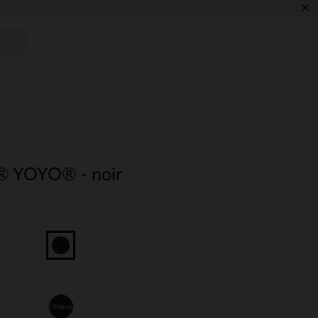
×
e® YOYO® - noir
Unique