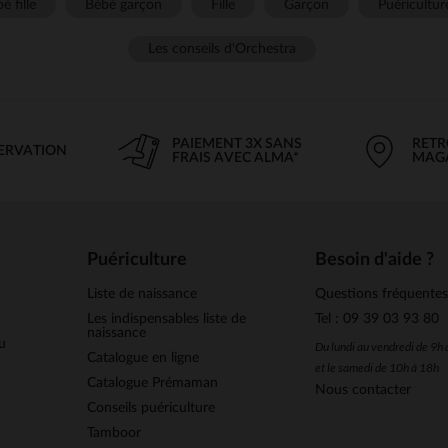
é fille
Bébé garçon
Fille
Garçon
Puéricultur
Les conseils d'Orchestra
PAIEMENT 3X SANS
RETR
SERVATION
FRAIS AVEC ALMA*
MAG
Puériculture
Besoin d'aide ?
Liste de naissance
Questions fréquente
Les indispensables liste de
Tel : 09 39 03 93 80
naissance
u
Du lundi au vendredi de 9h
Catalogue en ligne
et le samedi de 10h à 18h
Catalogue Prémaman
Nous contacter
Conseils puériculture
Tamboor