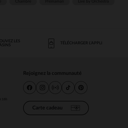
e
Chambre
Prémaman
Live by Orchestra
OUVEZ LES
TÉLÉCHARGER L'APPLI
ASINS
Rejoignez la communauté
s
 à 18h
Carte cadeau