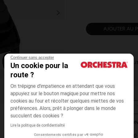
AJOUTER AU P
Continuer sans accepter
DISPONIBILI
Un cookie pour la
route ?
On trépigne d'impatience en attendant que vous
appuyiez sur le bouton magique pour mettre nos
cookies au four et récolter quelques miettes de vos
préférences. Alors, prêt à plonger dans le monde
succulent des cookies ?
MODES DE LIVRAISON
Lire la politique de confidentialité
Consentements certifiés par
4,90 
Point Relais