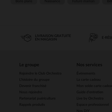
Bons plans
Naissance
Future maman
Béb
LIVRAISON GRATUITE
E-RÉ
EN MAGASIN
Le groupe
Nos services
Rejoindre le Club Orchestra
Évènements
L’histoire du groupe
La carte cadeau
Devenir franchisé
Mon solde carte cadea
Nous rejoindre
Guide d'entretien
Partenariat puériculture
Live by Orchestra
Rappels produits
Espace professionnel
Nos DIY