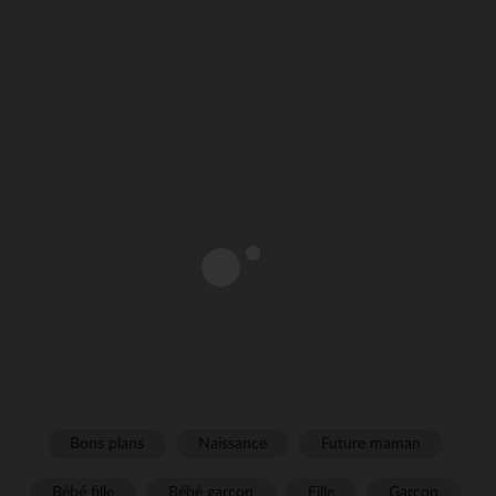
Bons plans
Naissance
Future maman
Bébé fille
Bébé garçon
Fille
Garçon