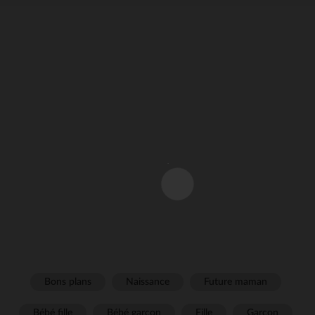
Bons plans
Naissance
Future maman
Bébé fille
Bébé garçon
Fille
Garçon