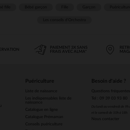
é fille
Bébé garçon
Fille
Garçon
Puéricultur
Les conseils d'Orchestra
PAIEMENT 3X SANS
RETR
SERVATION
FRAIS AVEC ALMA*
MAG
Puériculture
Besoin d'aide ?
Liste de naissance
Questions fréquente
Les indispensables liste de
Tel : 09 39 03 93 80
naissance
u
Du lundi au vendredi de 9h
Catalogue en ligne
et le samedi de 10h à 18h
Catalogue Prémaman
Nous contacter
Conseils puériculture