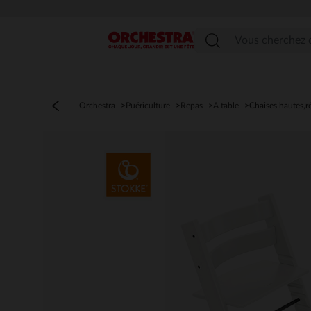
Menu
Orchestra
Puériculture
Repas
A table
Chaises hautes,r