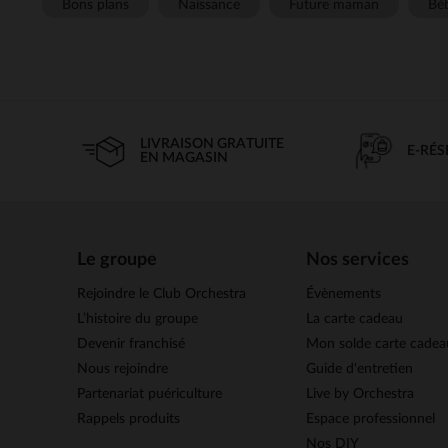
Bons plans
Naissance
Future maman
Béb
LIVRAISON GRATUITE
E-RÉ
EN MAGASIN
Le groupe
Nos services
Rejoindre le Club Orchestra
Évènements
L’histoire du groupe
La carte cadeau
Devenir franchisé
Mon solde carte cadea
Nous rejoindre
Guide d'entretien
Partenariat puériculture
Live by Orchestra
Rappels produits
Espace professionnel
Nos DIY