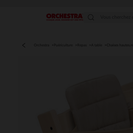
Menu
Orchestra
Puériculture
Repas
A table
Chaises hautes,r