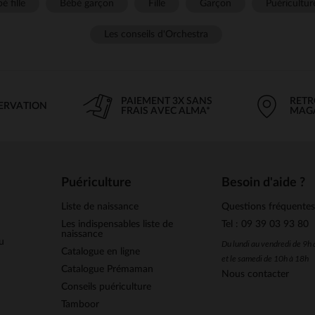
é fille
Bébé garçon
Fille
Garçon
Puéricultur
Les conseils d'Orchestra
PAIEMENT 3X SANS
RETR
SERVATION
FRAIS AVEC ALMA*
MAG
Puériculture
Besoin d'aide ?
Liste de naissance
Questions fréquente
Les indispensables liste de
Tel : 09 39 03 93 80
naissance
u
Du lundi au vendredi de 9h
Catalogue en ligne
et le samedi de 10h à 18h
Catalogue Prémaman
Nous contacter
Conseils puériculture
Tamboor