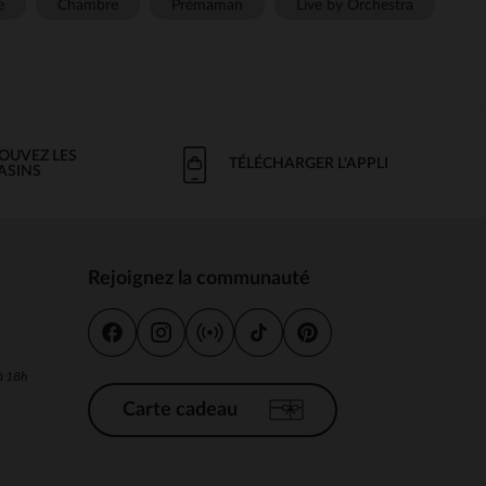
e
Chambre
Prémaman
Live by Orchestra
OUVEZ LES
TÉLÉCHARGER L'APPLI
ASINS
Rejoignez la communauté
s
 à 18h
Carte cadeau