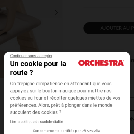
AJOUTER AU P
Continuer sans accepter
DISPONIBILI
Un cookie pour la
route ?
On trépigne d'impatience en attendant que vous
appuyiez sur le bouton magique pour mettre nos
cookies au four et récolter quelques miettes de vos
préférences. Alors, prêt à plonger dans le monde
succulent des cookies ?
MODES DE LIVRAISON
Lire la politique de confidentialité
Consentements certifiés par
4,90 
Point Relais