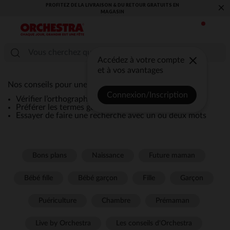
PROFITEZ DE LA LIVRAISON & DU RETOUR GRATUITS EN
×
MAGASIN​
Accédez à votre compte
et à vos avantages
Nos conseils pour une recherche efficace :
Connexion/Inscription
Vérifier l’orthographe de la recherche
Préférer les termes génériques comme “robe”
Essayer de faire une recherche avec un ou deux mots
Bons plans
Naissance
Future maman
Bébé fille
Bébé garçon
Fille
Garçon
Puériculture
Chambre
Prémaman
Live by Orchestra
Les conseils d'Orchestra