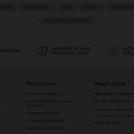
é fille
Bébé garçon
Fille
Garçon
Puéricultur
Les conseils d'Orchestra
PAIEMENT 3X SANS
RETR
SERVATION
FRAIS AVEC ALMA*
MAG
Puériculture
Besoin d'aide ?
Liste de naissance
Questions fréquente
Les indispensables liste de
Tel : 09 39 03 93 80
naissance
u
Du lundi au vendredi de 9h
Catalogue en ligne
et le samedi de 10h à 18h
Catalogue Prémaman
Nous contacter
Conseils puériculture