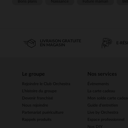
Bons plans
Naissance
Future maman
Béb
LIVRAISON GRATUITE
E-RÉ
EN MAGASIN
Le groupe
Nos services
Rejoindre le Club Orchestra
Évènements
L’histoire du groupe
La carte cadeau
Devenir franchisé
Mon solde carte cadea
Nous rejoindre
Guide d'entretien
Partenariat puériculture
Live by Orchestra
Rappels produits
Espace professionnel
Nos DIY