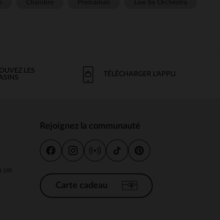
e
Chambre
Prémaman
Live by Orchestra
OUVEZ LES
TÉLÉCHARGER L'APPLI
ASINS
Rejoignez la communauté
s
 à 18h
Carte cadeau