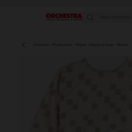
Menu
Orchestra
Puériculture
Repas
Bavoir et lange
Bavoir