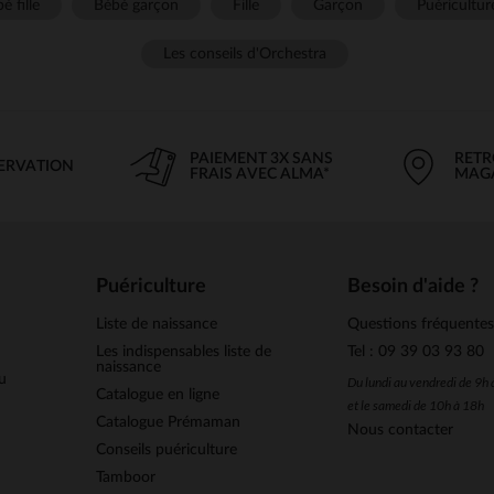
é fille
Bébé garçon
Fille
Garçon
Puéricultur
Les conseils d'Orchestra
PAIEMENT 3X SANS
RETR
SERVATION
FRAIS AVEC ALMA*
MAG
Puériculture
Besoin d'aide ?
Liste de naissance
Questions fréquente
Les indispensables liste de
Tel : 09 39 03 93 80
naissance
u
Du lundi au vendredi de 9h
Catalogue en ligne
et le samedi de 10h à 18h
Catalogue Prémaman
Nous contacter
Conseils puériculture
Tamboor