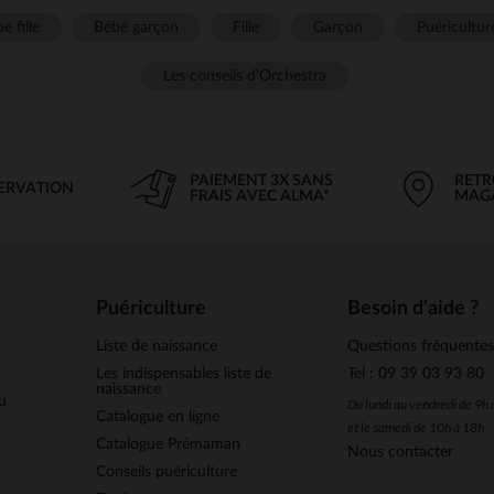
é fille
Bébé garçon
Fille
Garçon
Puéricultur
Les conseils d'Orchestra
PAIEMENT 3X SANS
RETR
SERVATION
FRAIS AVEC ALMA*
MAG
Puériculture
Besoin d'aide ?
Liste de naissance
Questions fréquente
Les indispensables liste de
Tel : 09 39 03 93 80
naissance
u
Du lundi au vendredi de 9h
Catalogue en ligne
et le samedi de 10h à 18h
Catalogue Prémaman
Nous contacter
Conseils puériculture