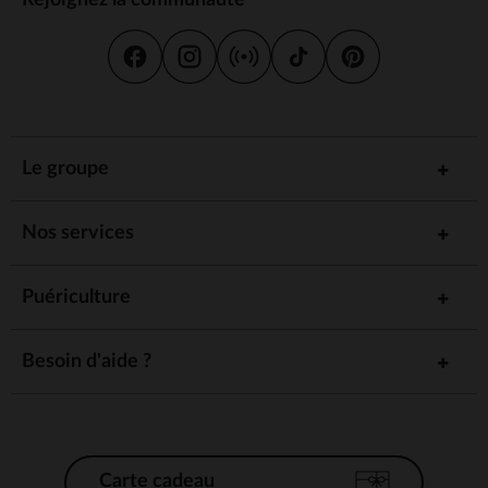
L'âge recommandé pour installer bébé dans une chaise haute peut
varier légèrement en fonction de son développement moteur, mais
cela se fait généralement lorsque l'enfant est capable de s'asseoir de
manière autonome et de tenir sa tête droite sans soutien, soit aux
alentours des 6 mois.
Quelle hauteur d'assise pour une chaise
Le groupe
haute ?
La chaise haute fixe n'étant pas réglable en hauteur, il est
recommandé de choisir une chaise dont la hauteur d'assise se situe
Nos services
entre 45 et 55 centimètres ; une plage de hauteur qui correspond
généralement aux tables standards et qui permettra à bébé d'être à la
bonne hauteur pour manger et interagir.
Puériculture
Si vous avez craqué sur un modèle de chaise haute fixe dont la hauteur
d'assise ne correspond pas parfaitement à votre table, Orchestra vous
Besoin d'aide ?
propose une sélection canon de coussins d'appoint et rehausseurs à
petits prix qui compenseront la hauteur manquante !
En conclusion, la chaise haute fixe est un équipement de puériculture
indispensable pour les enfants en bas âge. Offrant stabilité, sécurité et
Carte cadeau