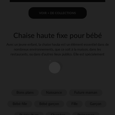
VOIR + DE COLLECTIONS
Chaise haute fixe pour bébé
Avec un jeune enfant, la chaise haute est un élément essentiel dans de
nombreux environnements, que ce soit à la maison, dans les
restaurants, ou dans d'autres lieux publics. Elle est spécialement
conçue pour offrir un siège élevé et sécurisé à bébé afin qu'il soit au
plus proche de la famille pendant les moments à table.
Pourquoi choisir une chaise haute fixe ?
L'un des principaux avantages de la chaise haute fixe est sa stabilité.
Elle est imaginée pour rester fermement en place, ce qui permet à tout
enfant de s'asseoir et de manger en totale sécurité. Les pieds et la
Bons plans
Naissance
Future maman
structure robustes assurent une base solide et réduisent les risques de
basculement.
Bébé fille
Bébé garçon
Fille
Garçon
Fabriquée en utilisant des matériaux durables tels que le bois, le métal