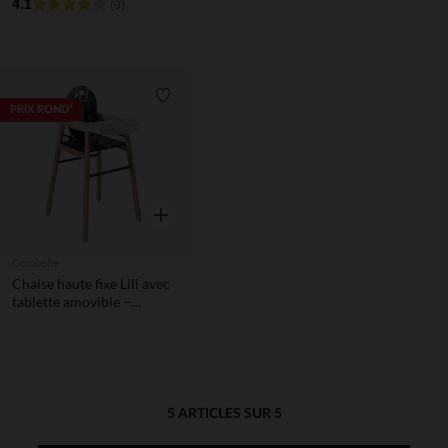
Noire et Grise
4.1
Hybride Blanc
(9)
Liste de souhaits
PRIX ROND*
Aperçu rapide
Combelle
Chaise haute fixe Lili avec
tablette amovible –
Hybride Noir
5 ARTICLES SUR 5