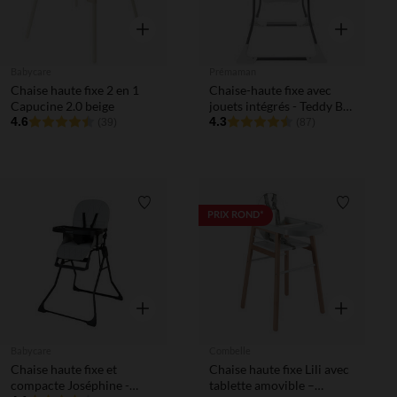
Aperçu rapide
Aperçu rapi
Babycare
Prémaman
Chaise haute fixe 2 en 1
Chaise-haute fixe avec
Capucine 2.0 beige
jouets intégrés - Teddy B
4.6
2.0
4.3
(39)
(87)
Liste de souhaits
Liste de 
PRIX ROND*
Aperçu rapide
Aperçu rapi
Babycare
Combelle
Chaise haute fixe et
Chaise haute fixe Lili avec
compacte Joséphine -
tablette amovible –