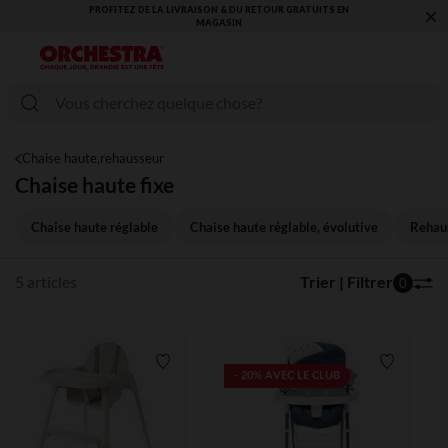
×
PROFITEZ DE LA LIVRAISON & DU RETOUR GRATUITS EN
MAGASIN​
Chaise haute,rehausseur
Chaise haute fixe
Chaise haute réglable
Chaise haute réglable, évolutive
Rehaus
5 articles
Trier | Filtrer
0
Liste de souhaits
Liste de 
- 20% AVEC LE CLUB