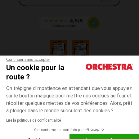
fonctionnalité, elle est un choix idéal pour les parents et toutes les
structures qui auraient besoin d'une chaise haute (restaurants,
crèches...).
Continuer sans accepter
Un cookie pour la
CGV
route ?
CGU
Mentions légales
On trépigne d'impatience en attendant que vous appuyiez
*Conditions des offres en cours
sur le bouton magique pour mettre nos cookies au four et
Données personnelles
récolter quelques miettes de vos préférences. Alors, prêt
Gestion des cookies
à plonger dans le monde succulent des cookies ?
Accessibilité : non conforme
Lire la politique de confidentialité
Orchestra adhère au code déontologique de la Fédération du e-commerce
Consentements certifiés par
et de la vente à distance française (FEVAD) et au système de Médiation du
e-commerce