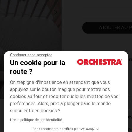
AJOUTER AU P
Continuer sans accepter
DISPONIBILI
Un cookie pour la
route ?
On trépigne d'impatience en attendant que vous
appuyiez sur le bouton magique pour mettre nos
cookies au four et récolter quelques miettes de vos
préférences. Alors, prêt à plonger dans le monde
succulent des cookies ?
MODES DE LIVRAISON
Lire la politique de confidentialité
Consentements certifiés par
4,90 
Point Relais