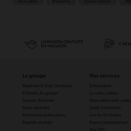
Bons plans
Naissance
Future maman
Béb
LIVRAISON GRATUITE
E-RÉ
EN MAGASIN
Le groupe
Nos services
Rejoindre le Club Orchestra
Évènements
L’histoire du groupe
La carte cadeau
Devenir franchisé
Mon solde carte cadea
Nous rejoindre
Guide d'entretien
Partenariat puériculture
Live by Orchestra
Rappels produits
Espace professionnel
Nos DIY