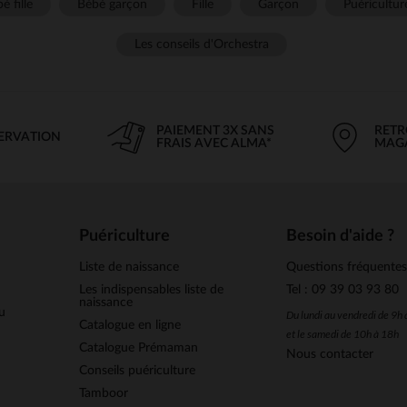
é fille
Bébé garçon
Fille
Garçon
Puéricultur
Les conseils d'Orchestra
PAIEMENT 3X SANS
RETR
SERVATION
FRAIS AVEC ALMA*
MAG
Puériculture
Besoin d'aide ?
Liste de naissance
Questions fréquente
Les indispensables liste de
Tel : 09 39 03 93 80
naissance
u
Du lundi au vendredi de 9h
Catalogue en ligne
et le samedi de 10h à 18h
Catalogue Prémaman
Nous contacter
Conseils puériculture
Tamboor