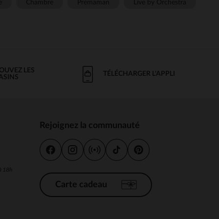
e
Chambre
Prémaman
Live by Orchestra
OUVEZ LES
TÉLÉCHARGER L'APPLI
ASINS
Rejoignez la communauté
s
 à 18h
Carte cadeau