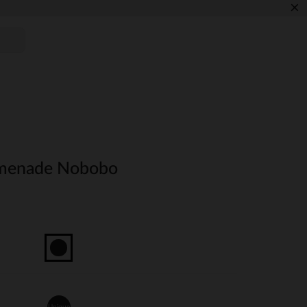
×
omenade Nobobo
Unique