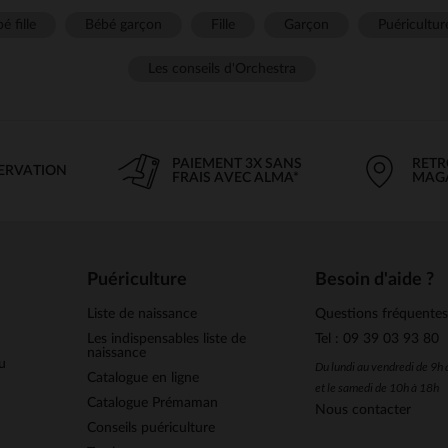
é fille
Bébé garçon
Fille
Garçon
Puéricultur
Les conseils d'Orchestra
PAIEMENT 3X SANS
RETR
SERVATION
FRAIS AVEC ALMA*
MAG
Puériculture
Besoin d'aide ?
Liste de naissance
Questions fréquente
Les indispensables liste de
Tel : 09 39 03 93 80
naissance
u
Du lundi au vendredi de 9h
Catalogue en ligne
et le samedi de 10h à 18h
Catalogue Prémaman
Nous contacter
Conseils puériculture