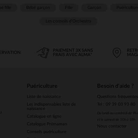
é fille
Bébé garçon
Fille
Garçon
Puéricultur
Les conseils d'Orchestra
PAIEMENT 3X SANS
RETR
SERVATION
FRAIS AVEC ALMA*
MAG
Puériculture
Besoin d'aide ?
Liste de naissance
Questions fréquente
Les indispensables liste de
Tel : 09 39 03 93 80
naissance
u
Du lundi au vendredi de 9h
Catalogue en ligne
et le samedi de 10h à 18h
Catalogue Prémaman
Nous contacter
Conseils puériculture