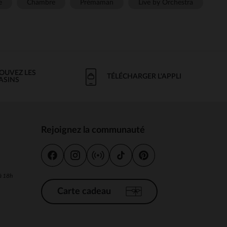
e
Chambre
Prémaman
Live by Orchestra
OUVEZ LES
TÉLÉCHARGER L'APPLI
ASINS
Rejoignez la communauté
s
 à 18h
Carte cadeau