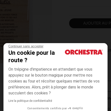
AJOUTER AU P
Continuer sans accepter
DISPONIBILI
Un cookie pour la
route ?
On trépigne d'impatience en attendant que vous
appuyiez sur le bouton magique pour mettre nos
cookies au four et récolter quelques miettes de vos
préférences. Alors, prêt à plonger dans le monde
succulent des cookies ?
MODES DE LIVRAISON
Lire la politique de confidentialité
Consentements certifiés par
4,90 
Point Relais