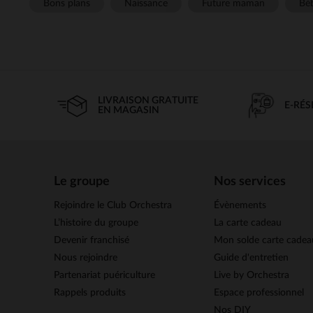
Bons plans
Naissance
Future maman
Béb
LIVRAISON GRATUITE
E-RÉ
EN MAGASIN
Le groupe
Nos services
Rejoindre le Club Orchestra
Évènements
L’histoire du groupe
La carte cadeau
Devenir franchisé
Mon solde carte cadea
Nous rejoindre
Guide d'entretien
Partenariat puériculture
Live by Orchestra
Rappels produits
Espace professionnel
Nos DIY