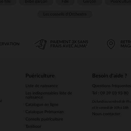
é fille
Bébé garçon
Fille
Garçon
Puéricultur
Les conseils d'Orchestra
PAIEMENT 3X SANS
RETR
SERVATION
FRAIS AVEC ALMA*
MAG
Puériculture
Besoin d'aide ?
Liste de naissance
Questions fréquente
Les indispensables liste de
Tel : 09 39 03 93 80
naissance
u
Du lundi au vendredi de 9h
Catalogue en ligne
et le samedi de 10h à 18h
Catalogue Prémaman
Nous contacter
Conseils puériculture
Tamboor