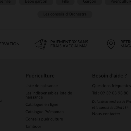
é fille
Bébé garçon
Fille
Garçon
Puéricultur
Les conseils d'Orchestra
PAIEMENT 3X SANS
RETR
SERVATION
FRAIS AVEC ALMA*
MAG
Puériculture
Besoin d'aide ?
Liste de naissance
Questions fréquente
Les indispensables liste de
Tel : 09 39 03 93 80
naissance
u
Du lundi au vendredi de 9h
Catalogue en ligne
et le samedi de 10h à 18h
Catalogue Prémaman
Nous contacter
Conseils puériculture
Tamboor