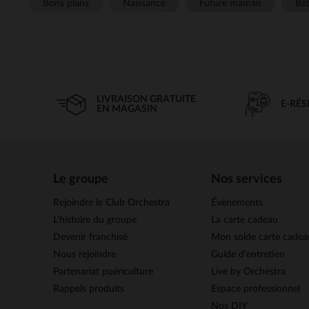
Bons plans
Naissance
Future maman
Béb
LIVRAISON GRATUITE
E-RÉ
EN MAGASIN
Le groupe
Nos services
Rejoindre le Club Orchestra
Évènements
L’histoire du groupe
La carte cadeau
Devenir franchisé
Mon solde carte cadea
Nous rejoindre
Guide d'entretien
Partenariat puériculture
Live by Orchestra
Rappels produits
Espace professionnel
Nos DIY