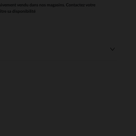
usivement vendu dans nos magasins. Contactez votre
re sa disponibilité
 Options
tres de confidentialité, en garantissant la conformité avec les