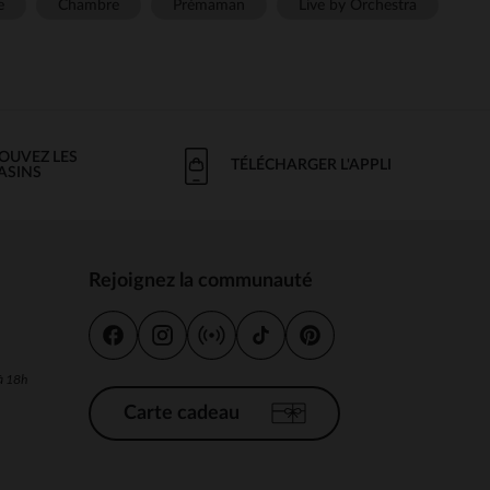
e
Chambre
Prémaman
Live by Orchestra
OUVEZ LES
TÉLÉCHARGER L'APPLI
ASINS
Rejoignez la communauté
s
 à 18h
Carte cadeau