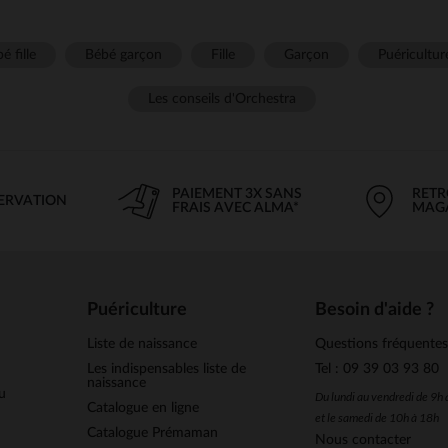
é fille
Bébé garçon
Fille
Garçon
Puéricultur
Les conseils d'Orchestra
PAIEMENT 3X SANS
RETR
SERVATION
FRAIS AVEC ALMA*
MAG
Puériculture
Besoin d'aide ?
Liste de naissance
Questions fréquente
Les indispensables liste de
Tel : 09 39 03 93 80
naissance
u
Du lundi au vendredi de 9h
Catalogue en ligne
et le samedi de 10h à 18h
Catalogue Prémaman
Nous contacter