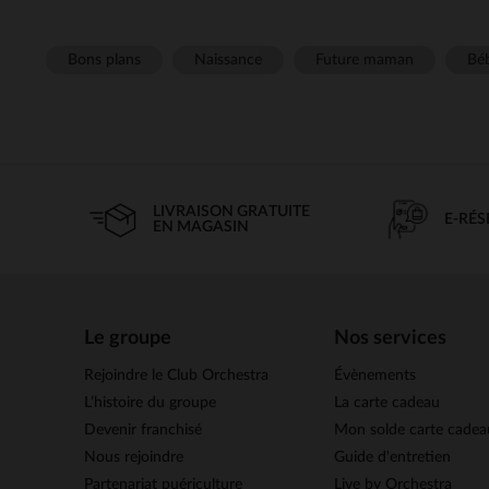
Bons plans
Naissance
Future maman
Béb
LIVRAISON GRATUITE
E-RÉ
EN MAGASIN
Le groupe
Nos services
Rejoindre le Club Orchestra
Évènements
L’histoire du groupe
La carte cadeau
Devenir franchisé
Mon solde carte cadea
Nous rejoindre
Guide d'entretien
Partenariat puériculture
Live by Orchestra