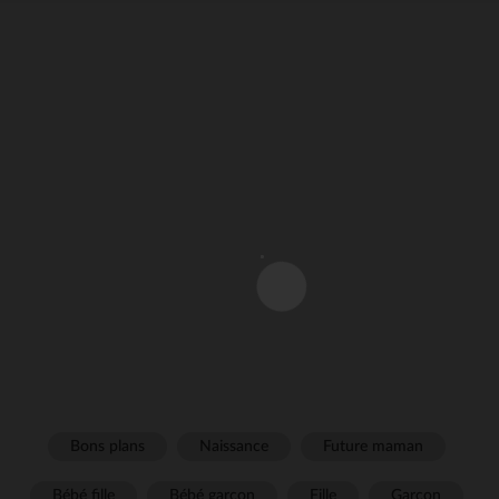
Bons plans
Naissance
Future maman
Bébé fille
Bébé garçon
Fille
Garçon