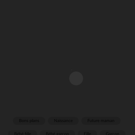
Bons plans
Naissance
Future maman
Bébé fille
Bébé garçon
Fille
Garçon