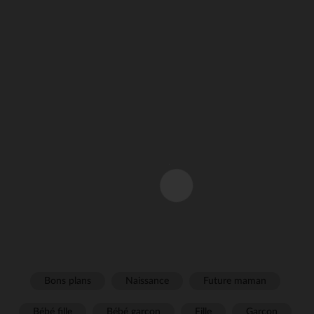
Bons plans
Naissance
Future maman
Bébé fille
Bébé garçon
Fille
Garçon