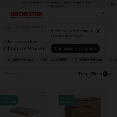
×
UR GRATUITS EN
VOUS ALLEZ ADORER LA RENTRÉE ! DÉCOUVREZ LA 
COLLECTION !
Accédez à votre compte
et à vos avantages
Chambres complètes
Chambre Vox vintage
Connexion/Inscription
Chambre Access
Chambre Achille
Chambre Antonin
Cha
20 articles
Trier | Filtrer
0
Liste de souhaits
EXCLU
EXCLU
MAGASIN
MAGASIN