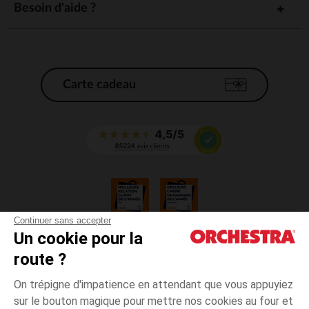
Besoin d'aide ?
Carte cadeau
Continuer sans accepter
Un cookie pour la
CGV
route ?
CGU
Mentions légales
On trépigne d'impatience en attendant que vous appuyiez
*Conditions des offres en cours
sur le bouton magique pour mettre nos cookies au four et