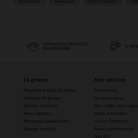
Bons plans
Naissance
Future maman
Béb
LIVRAISON GRATUITE
E-RÉ
EN MAGASIN
Le groupe
Nos services
Rejoindre le Club Orchestra
Évènements
L’histoire du groupe
La carte cadeau
Devenir franchisé
Mon solde carte cadea
Nous rejoindre
Guide d'entretien
Partenariat puériculture
Live by Orchestra
Rappels produits
Espace professionnel
Nos DIY