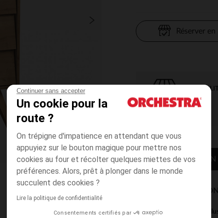
Réserver en
DISPONIBILI
Continuer sans accepter
Un cookie pour la
route ?
On trépigne d'impatience en attendant que vous
appuyiez sur le bouton magique pour mettre nos
cookies au four et récolter quelques miettes de vos
CONTACTER MON
préférences. Alors, prêt à plonger dans le monde
succulent des cookies ?
MODES DE LIVRAISON
Lire la politique de confidentialité
Ce produit est excl
Consentements certifiés par