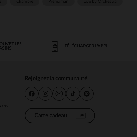
e
Chambre
Prémaman
Live by Orchestra
OUVEZ LES
TÉLÉCHARGER L'APPLI
ASINS
Rejoignez la communauté
s
 à 18h
Carte cadeau