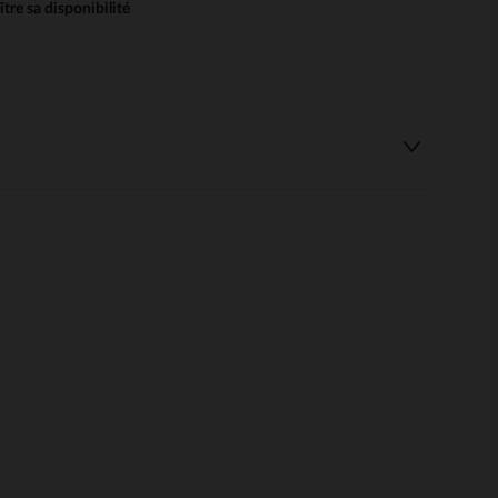
re sa disponibilité
 Options
tres de confidentialité, en garantissant la conformité avec les