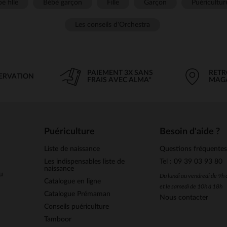
é fille
Bébé garçon
Fille
Garçon
Puéricultur
Les conseils d'Orchestra
PAIEMENT 3X SANS
RETR
SERVATION
FRAIS AVEC ALMA*
MAG
Puériculture
Besoin d'aide ?
Liste de naissance
Questions fréquente
Les indispensables liste de
Tel : 09 39 03 93 80
naissance
u
Du lundi au vendredi de 9h
Catalogue en ligne
et le samedi de 10h à 18h
Catalogue Prémaman
Nous contacter
Conseils puériculture
Tamboor