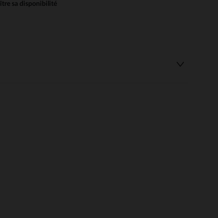
re sa disponibilité
 Options
tres de confidentialité, en garantissant la conformité avec les