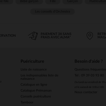
é fille
Bébé garçon
Fille
Garçon
Puéricultur
Les conseils d'Orchestra
PAIEMENT 3X SANS
RETR
SERVATION
FRAIS AVEC ALMA*
MAG
Puériculture
Besoin d'aide ?
Liste de naissance
Questions fréquente
Les indispensables liste de
Tel : 09 39 03 93 80
naissance
u
Du lundi au vendredi de 9h
Catalogue en ligne
et le samedi de 10h à 18h
Catalogue Prémaman
Nous contacter
Conseils puériculture
Tamboor