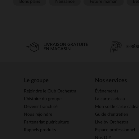
Bons plans
Naissance
Future maman
Béb
LIVRAISON GRATUITE
E-RÉ
EN MAGASIN
Le groupe
Nos services
Rejoindre le Club Orchestra
Évènements
L’histoire du groupe
La carte cadeau
Devenir franchisé
Mon solde carte cadea
Nous rejoindre
Guide d'entretien
Partenariat puériculture
Live by Orchestra
Rappels produits
Espace professionnel
Nos DIY