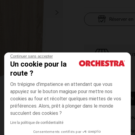
Réserver en
DISPONIBILI
Continuer sans accepter
Un cookie pour la
route ?
On trépigne d'impatience en attendant que vous
appuyiez sur le bouton magique pour mettre nos
cookies au four et récolter quelques miettes de vos
CONTACTER MON
préférences. Alors, prêt à plonger dans le monde
succulent des cookies ?
MODES DE LIVRAISON
Lire la politique de confidentialité
Ce produit est excl
Consentements certifiés par