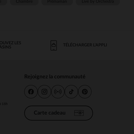
e
Chambre
Prémaman
Live by Orchestra
OUVEZ LES
TÉLÉCHARGER L'APPLI
ASINS
Rejoignez la communauté
s
 à 18h
Carte cadeau