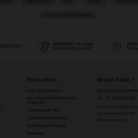
é fille
Bébé garçon
Fille
Garçon
Puéricultur
Les conseils d'Orchestra
PAIEMENT 3X SANS
RETR
SERVATION
FRAIS AVEC ALMA*
MAG
Puériculture
Besoin d'aide ?
Liste de naissance
Questions fréquente
Les indispensables liste de
Tel : 09 39 03 93 80
naissance
u
Du lundi au vendredi de 9h
Catalogue en ligne
et le samedi de 10h à 18h
Catalogue Prémaman
Nous contacter
Conseils puériculture
Tamboor