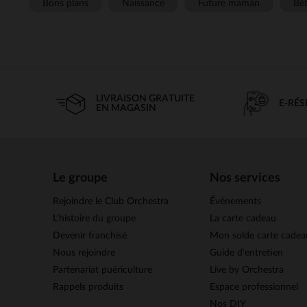
Bons plans
Naissance
Future maman
Béb
LIVRAISON GRATUITE
E-RÉ
EN MAGASIN
Le groupe
Nos services
Rejoindre le Club Orchestra
Évènements
L’histoire du groupe
La carte cadeau
Devenir franchisé
Mon solde carte cadea
Nous rejoindre
Guide d'entretien
Partenariat puériculture
Live by Orchestra
Rappels produits
Espace professionnel
Nos DIY