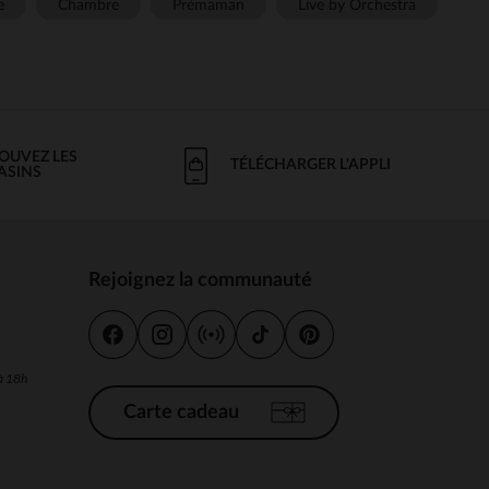
e
Chambre
Prémaman
Live by Orchestra
OUVEZ LES
TÉLÉCHARGER L'APPLI
ASINS
Rejoignez la communauté
s
 à 18h
Carte cadeau