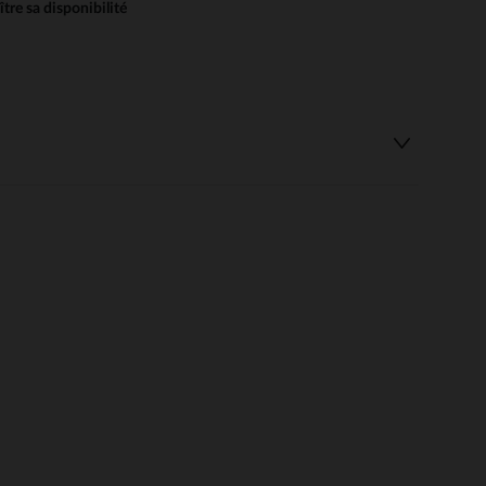
re sa disponibilité
 Options
tres de confidentialité, en garantissant la conformité avec les