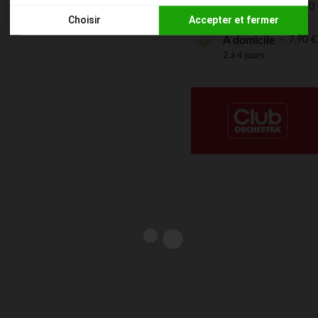
4,90 
Point Relais
Choisir
Accepter et fermer
2 à 4 jours
7,90 €
À domicile
Axeptio consent
Plateforme de Gestion du Consentement : Personnalisez vos
2 à 4 jours
Notre plateforme vous permet d'adapter et de gérer vos paramè