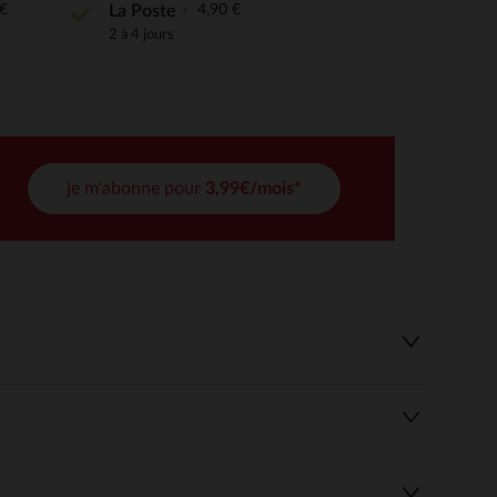
€
4,90 €
La Poste
2 à 4 jours
 Options
tres de confidentialité, en garantissant la conformité avec les
je m'abonne pour
3,99€/mois*