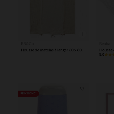
Aperçu rapide
BB&Co
Beaba
Housse de matelas à langer 60 x 80 cm - Mousse de lait
5.0
Liste de souhaits
PRIX ROND*