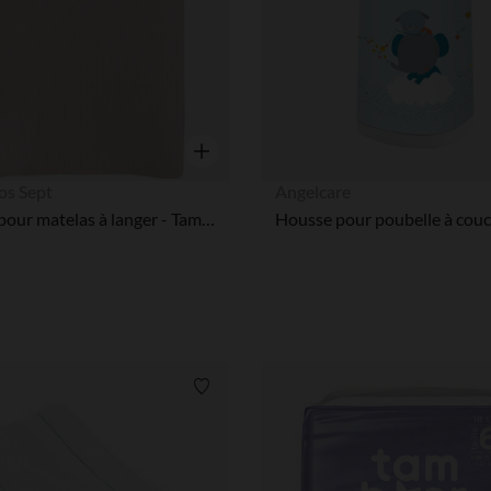
Aperçu rapide
los Sept
Angelcare
Housse pour matelas à langer - Tam Tam - Sable - 70x50 cm
Liste de souhaits