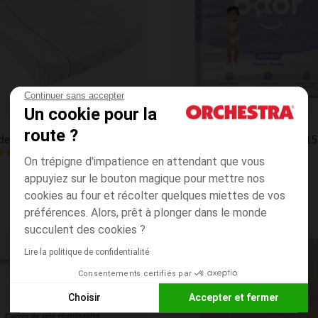
Continuer sans accepter
Un cookie pour la
Aperçu rapide
Tamboor
route ?
Housse de matelas à langer bimatière en coton bio Sofalange - Blanc
4.4
(1)
(23)
On trépigne d'impatience en attendant que vous
appuyiez sur le bouton magique pour mettre nos
cookies au four et récolter quelques miettes de vos
préférences. Alors, prêt à plonger dans le monde
succulent des cookies ?
Lire la politique de confidentialité
Liste de souhaits
Consentements certifiés par
Choisir
Accepter et fermer