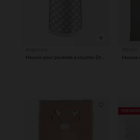
Aperçu rapide
Angelcare
BB&Co
Housse pour poubelle à couches Dress up – Eléphants gris
Liste de souhaits
PRIX ROND