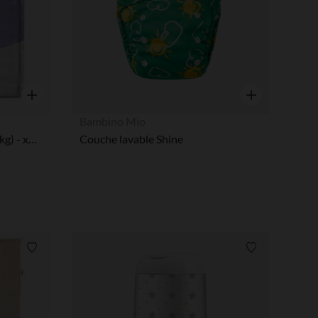
Aperçu rapide
Aperçu rapide
Bambino Mio
Couche Premium T6 XL (+15kg) - x18
Couche lavable Shine
Liste de souhaits
Liste de souha