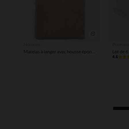
Aperçu rapide
Noukies
Prémam
Matelas à langer avec housse éponge Beige
4.6