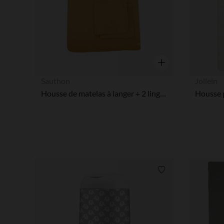
Aperçu rapide
Sauthon
Jollein
Housse de matelas à langer + 2 linges Sunlight
Liste de souhaits