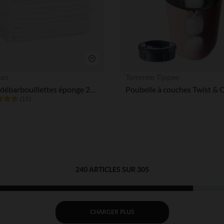
Aperçu rapide
an
Tommee Tippee
Lot de 6 débarbouillettes éponge 25 x 25 cm
(15)
240 ARTICLES SUR 305
CHARGER PLUS