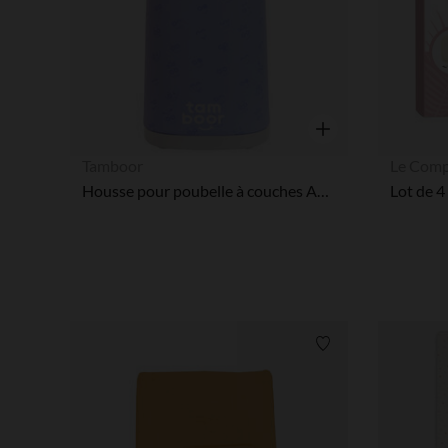
Aperçu rapide
Tamboor
Le Comp
Housse pour poubelle à couches Angelcare violet
Liste de souhaits