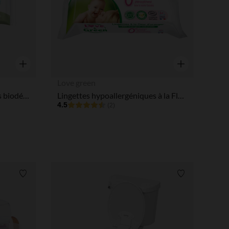
Aperçu rapide
Aperçu rapide
Love green
Lingettes visage WaterWipes biodégradable - 60 pièces
Lingettes hypoallergéniques à la Fleur d'Oranger x64
4.5
(2)
Liste de souhaits
Liste de souha