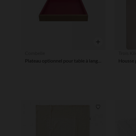
Aperçu rapide
Combelle
Trois Ki
Plateau optionnel pour table à langer Margot - Hybride Fuschia
Liste de souhaits