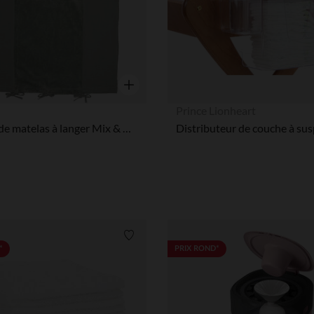
Aperçu rapide
Prince Lionheart
Housse de matelas à langer Mix & Match - Vert de gris
Distributeur de couche à su
Liste de souhaits
*
PRIX ROND*