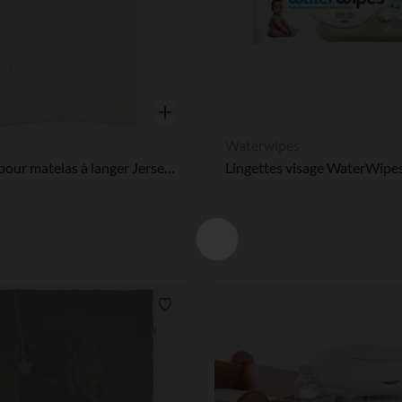
Aperçu rapide
Waterwipes
Housse pour matelas à langer Jersey 50X70CM Pretty Picnic
Liste de souhaits