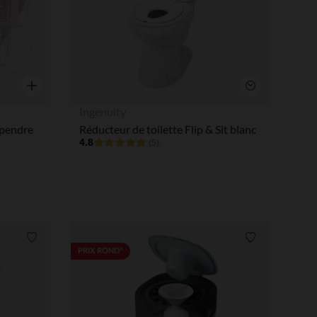
Aperçu rapide
Aperçu rapide
Ingenuity
spendre
Réducteur de toilette Flip & Sit blanc
4.8
(5)
Liste de souhaits
Liste de souha
PRIX ROND*