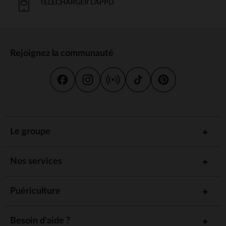
manière hygiénique et discrète.
TÉLÉCHARGER L'APPLI
: Les lingettes douces et les crèmes pour le
Lingettes et crèmes
change aident à préserver la peau de bébé et à prévenir les
irritations. Elles doivent être hypoallergéniques et adaptées
aux peaux sensibles.
Les critères pour bien choisir vos
Rejoignez la communauté
accessoires de change
Pour faire le meilleur choix, certains critères doivent être pris en
compte afin d’assurer confort et praticité au moment du change. Voici
quelques conseils :
: Choisissez des accessoires fabriqués à
Matériaux de qualité
partir de matériaux doux, hypoallergéniques et résistants. Cela
Le groupe
garantit la sécurité de la peau de bébé et la durabilité des
produits.
: Optez pour des accessoires faciles à
Facilité d'entretien
Nos services
nettoyer et à entretenir. Les housses et protège-matelas
lavables, par exemple, vous permettent de maintenir une
hygiène parfaite sans effort.
Puériculture
: Veillez à ce que vos accessoires
Dimensions adaptées
s’adaptent à la surface de change que vous utilisez, que ce soit
une table à langer ou une simple commode.
Besoin d'aide ?