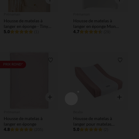
Prémaman
Prémaman
Housse de matelas à
Housse de matelas à
langer en éponge - Tiny
langer en éponge Mon
Flowers
5.0
Petit Chat
4.7
(1)
(29)
Liste de souhaits
Liste de 
PRIX ROND*
Aperçu rapide
Aperçu rapi
Prémaman
Beaba
Housse de matelas à
Housse de matelas à
langer en éponge
langer pour matelas
4.8
Sofalange - Vieux Rose
5.0
(205)
(2)