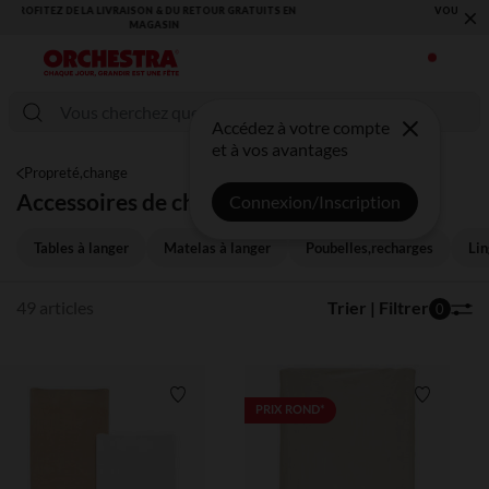
×
VOUS ALLEZ ADORER LA RENTRÉE ! DÉCOUVREZ LA NOUVELLE
COLLECTION !
Accédez à votre compte
et à vos avantages
Propreté,change
Accessoires de change
Connexion/Inscription
Tables à langer
Matelas à langer
Poubelles,recharges
Lin
49 articles
Trier | Filtrer
0
Liste de souhaits
Liste de 
PRIX ROND*