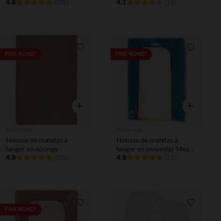
4.8
Forêts beige
4.1
(205)
(10)
Liste de souhaits
Liste de 
PRIX ROND*
PRIX ROND*
Aperçu rapide
Aperçu rapi
Prémaman
Prémaman
Housse de matelas à
Housse de matelas à
langer en éponge
langer en polyester Mes
4.8
amis les dinos
4.8
(205)
(11)
Liste de souhaits
Liste de 
PRIX ROND*