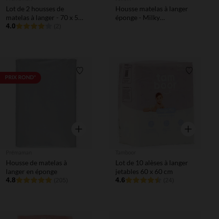
Lot de 2 housses de
Housse matelas à langer
matelas à langer - 70 x 50
éponge - Milky
cm
4.0
Coffee/Ivoire - 50x70 -
(2)
2Pcs
Liste de souhaits
Liste de 
PRIX ROND*
Aperçu rapide
Aperçu rapi
Prémaman
Tamboor
Housse de matelas à
Lot de 10 alèses à langer
langer en éponge
jetables 60 x 60 cm
4.8
4.6
(205)
(24)