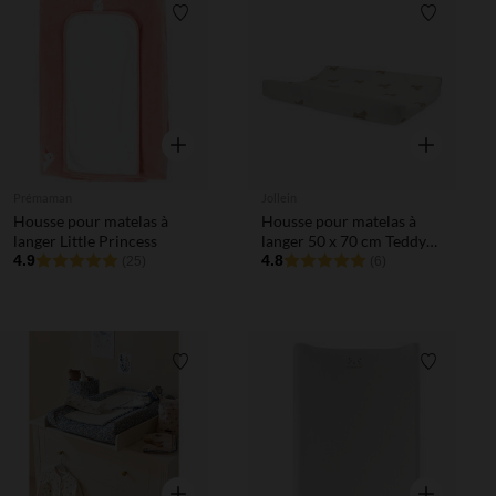
Liste de souhaits
Liste de 
Aperçu rapide
Aperçu rapi
Prémaman
Jollein
Housse pour matelas à
Housse pour matelas à
langer Little Princess
langer 50 x 70 cm Teddy
4.9
Bear
4.8
(25)
(6)
Liste de souhaits
Liste de 
Aperçu rapide
Aperçu rapi