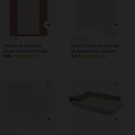
Aperçu rapide
Aperçu rapi
Prémaman
Prémaman
Housse de matelas à
Lot de 2 tapis de rechange
langer en velours Magic
en éponge pour matelas à
bird
4.9
langer
4.3
(21)
(29)
Liste de souhaits
Liste de 
Aperçu rapide
Aperçu rapi
Prémaman
Jollein