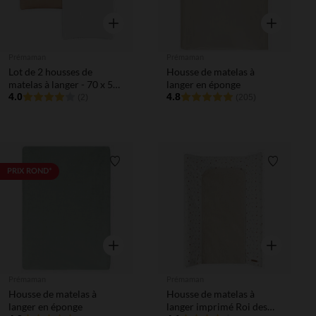
Aperçu rapide
Aperçu rapi
Prémaman
Prémaman
Lot de 2 housses de
Housse de matelas à
matelas à langer - 70 x 50
langer en éponge
cm
4.0
4.8
(2)
(205)
Liste de souhaits
Liste de 
PRIX ROND*
Aperçu rapide
Aperçu rapi
Prémaman
Prémaman
Housse de matelas à
Housse de matelas à
langer en éponge
langer imprimé Roi des