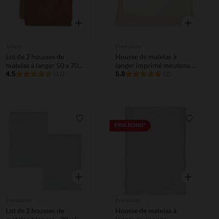
Aperçu rapide
Aperçu rapi
Jollein
Prémaman
Lot de 2 housses de
Housse de matelas à
matelas à langer 50 x 70
langer imprimé moutons
cm Caramel/Biscuit
4.5
La Vie à la Ferme beige
5.0
(17)
(2)
Liste de souhaits
Liste de 
PRIX ROND*
Aperçu rapide
Aperçu rapi
Prémaman
Prémaman
Lot de 2 housses de
Housse de matelas à