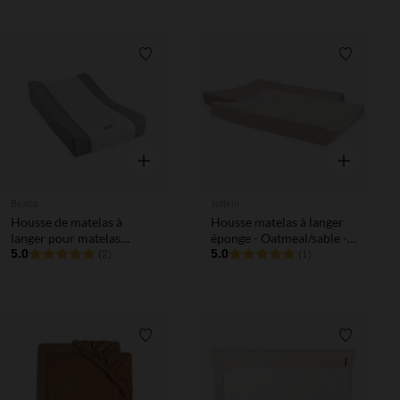
Liste de souhaits
Liste de 
Aperçu rapide
Aperçu rapi
Beaba
Jollein
Housse de matelas à
Housse matelas à langer
langer pour matelas
éponge - Oatmeal/sable -
Sofalange - Vert d'eau
5.0
50x70 cm - 2 Pcs
5.0
(2)
(1)
Liste de souhaits
Liste de 