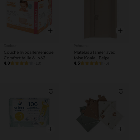
Aperçu rapide
Aperçu rapi
Tamboor
Prémaman
Couche hypoallergénique
Matelas à langer avec
Comfort taille 6 - x62
toise Koala - Beige
4.0
4.5
(13)
(6)
Liste de souhaits
Liste de 
Aperçu rapide
Aperçu rapi