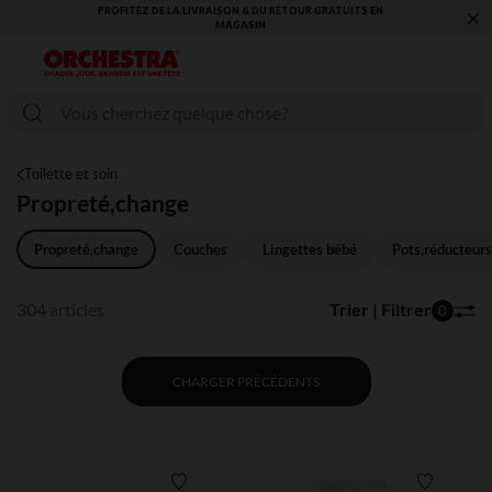
×
VOUS ALLEZ ADORER LA RENTRÉE ! DÉCOUVREZ LA NOUVELLE
COLLECTION !
Toilette et soin
Propreté,change
Propreté,change
Couches
Lingettes bébé
Pots,réducteur
304 articles
Trier | Filtrer
0
CHARGER PRÉCÉDENTS