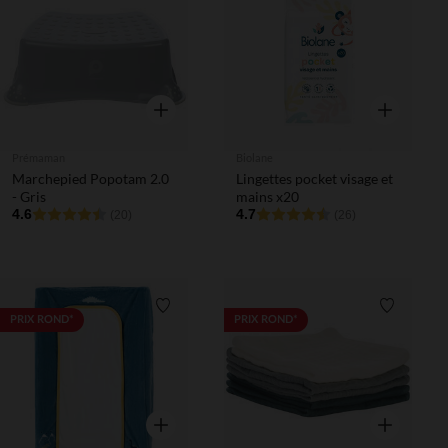
Liste de souhaits
Liste de 
Aperçu rapide
Aperçu rapi
Prémaman
Biolane
Marchepied Popotam 2.0
Lingettes pocket visage et
- Gris
mains x20
4.6
4.7
(20)
(26)
Liste de souhaits
Liste de 
PRIX ROND*
PRIX ROND*
Aperçu rapide
Aperçu rapi