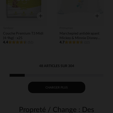
Aperçu rapide
Aperçu rapi
Tamboor
Prémaman
Couche Premium T3 Midi
Marchepied antidérapant
(4-9kg) - x25
Mickey & Minnie Disney
4.4
blanc
4.7
(52)
(12)
48 ARTICLES SUR 304
CHARGER PLUS
Propreté / Change : Des