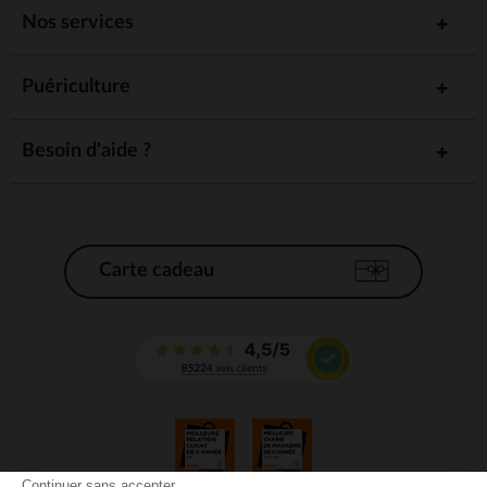
: Vérifiez que les produits sont
Testés dermatologiquement
Nos services
testés dermatologiquement pour garantir leur douceur et leur
sécurité sur la peau de bébé.
: Privilégiez des produits aux ingrédients
Ingrédients naturels
Puériculture
naturels, comme les huiles essentielles, qui apaisent et
nourrissent la peau sans risquer d'irriter.
Le moment du change : un moment
Besoin d'aide ?
privilégié
Le change n'est pas uniquement une question de propreté, c'est aussi
un moment de complicité entre vous et votre bébé. Profitez de ces
instants pour échanger des sourires et des câlins tout en prenant soin
de sa peau. L'utilisation de produits doux et agréables rend ce moment
Carte cadeau
plus agréable et plus efficace.
Les avantages des produits de change
pour bébé
Utiliser des produits de qualité lors du change permet d’assurer à
votre bébé un confort maximal et de prévenir les irritations ou
rougeurs. Les avantages sont nombreux :
: Les produits adaptés permettent de
Prévention des irritations
Continuer sans accepter