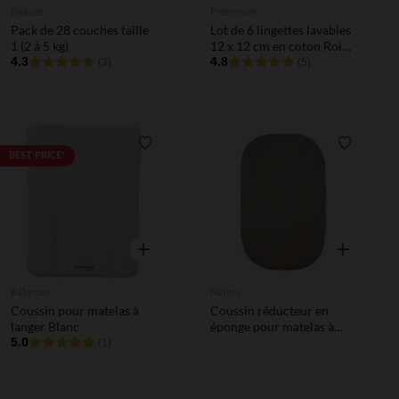
Biolane
Prémaman
Pack de 28 couches taille
Lot de 6 lingettes lavables
1 (2 à 5 kg)
12 x 12 cm en coton Roi
4.3
des Forêts
4.8
(3)
(5)
Liste de souhaits
Liste de 
BEST PRICE*
Aperçu rapide
Aperçu rapi
Babycare
Nattou
Coussin pour matelas à
Coussin réducteur en
langer Blanc
éponge pour matelas à
5.0
langer Care taupe
(1)