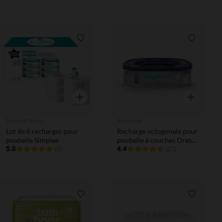
Liste de souhaits
Liste de 
Aperçu rapide
Aperçu rapi
Tommee Tippee
Angelcare
Lot de 6 recharges pour
Recharge octogonale pour
poubelle Simplee
poubelle à couches Dress
5.0
Up
4.4
(7)
(27)
Liste de souhaits
Liste de 