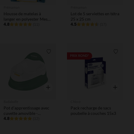
Prémaman
Prémaman
Housse de matelas à
Lot de 5 serviettes en tétra
langer en polyester Mes
25 x 25 cm
amis les dinos
4.8
4.5
(11)
(17)
Liste de souhaits
Liste de 
PRIX ROND*
Aperçu rapide
Aperçu rapi
Badabulle
Chicco
Pot d'apprentissage avec
Pack recharge de sacs
cuvette amovible -
poubelle à couches 15x3
Crocodile vert
4.8
(12)