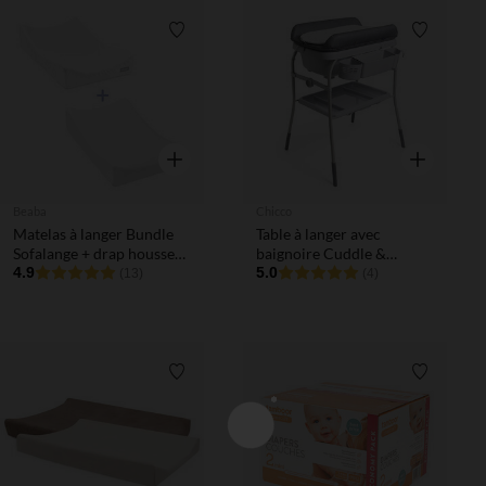
Liste de souhaits
Liste de 
Aperçu rapide
Aperçu rapi
Beaba
Chicco
Matelas à langer Bundle
Table à langer avec
Sofalange + drap housse
baignoire Cuddle &
éponge
4.9
Bubble graphite melange
5.0
(13)
(4)
Liste de souhaits
Liste de 