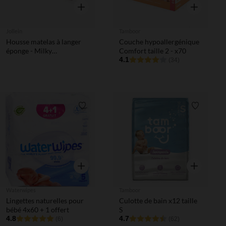
Aperçu rapide
Aperçu rapi
Jollein
Tamboor
Housse matelas à langer
Couche hypoallergénique
éponge - Milky
Comfort taille 2 - x70
Coffee/Ivoire - 50x70 -
4.1
(34)
2Pcs
Liste de souhaits
Liste de 
Aperçu rapide
Aperçu rapi
Waterwipes
Tamboor
Lingettes naturelles pour
Culotte de bain x12 taille
bébé 4x60 + 1 offert
S
4.8
4.7
(6)
(62)