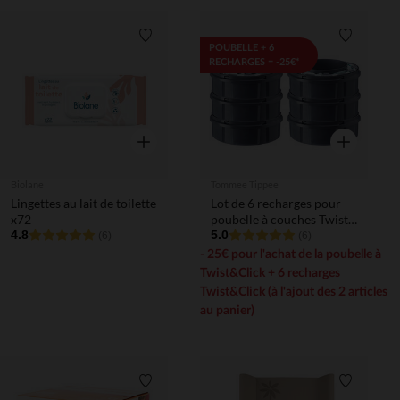
Liste de souhaits
Liste de 
POUBELLE + 6
RECHARGES = -25€*
Aperçu rapide
Aperçu rapi
Biolane
Tommee Tippee
Lingettes au lait de toilette
Lot de 6 recharges pour
x72
poubelle à couches Twist
4.8
& Click
5.0
(6)
(6)
- 25€ pour l'achat de la poubelle à
Twist&Click + 6 recharges
Twist&Click (à l'ajout des 2 articles
au panier)
Liste de souhaits
Liste de 