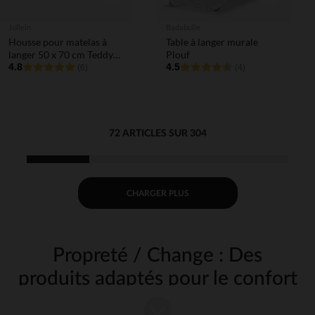
Jollein
Badabulle
Housse pour matelas à
Table à langer murale
langer 50 x 70 cm Teddy
Plouf
Bear
4.8
4.5
(6)
(4)
72 ARTICLES SUR 304
CHARGER PLUS
Propreté / Change : Des
produits adaptés pour le confort
de bébé