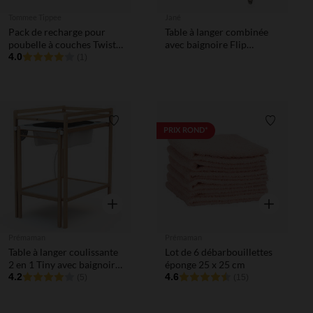
Tommee Tippee
Jané
Pack de recharge pour
Table à langer combinée
poubelle à couches Twist
avec baignoire Flip
& Click lot de 2
4.0
botanic
(1)
Liste de souhaits
Liste de 
PRIX ROND*
Aperçu rapide
Aperçu rapi
Prémaman
Prémaman
Table à langer coulissante
Lot de 6 débarbouillettes
2 en 1 Tiny avec baignoire
éponge 25 x 25 cm
intégrée
4.2
4.6
(5)
(15)