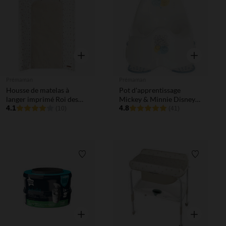
Liste de souhaits
Liste de 
Aperçu rapide
Aperçu rapi
Prémaman
Prémaman
Housse de matelas à
Pot d'apprentissage
langer imprimé Roi des
Mickey & Minnie Disney
Forêts beige
4.1
2.0 blanc
4.8
(10)
(41)
Liste de souhaits
Liste de 
Aperçu rapide
Aperçu rapi