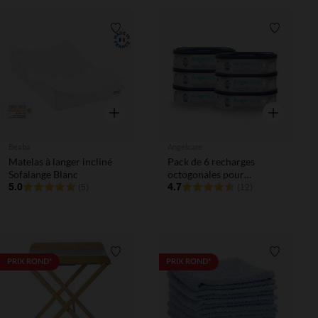
Liste de souhaits
Liste de 
Aperçu rapide
Aperçu rapi
Beaba
Angelcare
Matelas à langer incliné
Pack de 6 recharges
Sofalange Blanc
octogonales pour
5.0
poubelle Dress Up
4.7
(5)
(12)
Liste de souhaits
Liste de 
PRIX ROND*
PRIX ROND*