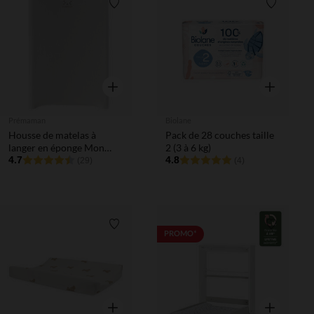
Liste de souhaits
Liste de 
Aperçu rapide
Aperçu rapi
Prémaman
Biolane
Housse de matelas à
Pack de 28 couches taille
langer en éponge Mon
2 (3 à 6 kg)
Petit Chat
4.7
4.8
(29)
(4)
Liste de souhaits
Liste de 
PROMO*
Aperçu rapide
Aperçu rapi