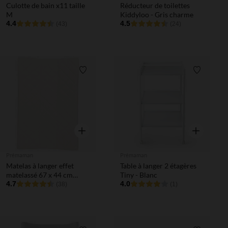
Culotte de bain x11 taille
Réducteur de toilettes
M
Kiddyloo - Gris charme
4.4
4.5
(43)
(24)
Liste de souhaits
Liste de 
Aperçu rapide
Aperçu rapi
Prémaman
Prémaman
Matelas à langer effet
Table à langer 2 étagères
matelassé 67 x 44 cm
Tiny - Blanc
blanc
4.7
4.0
(38)
(1)