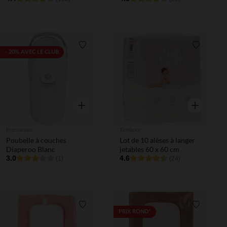
Liste de souhaits
Liste de 
- 20% AVEC LE CLUB
Aperçu rapide
Aperçu rapi
Prémaman
Tamboor
Poubelle à couches
Lot de 10 alèses à langer
Diaperoo Blanc
jetables 60 x 60 cm
3.0
4.6
(1)
(24)
Liste de souhaits
Liste de 
PRIX ROND*