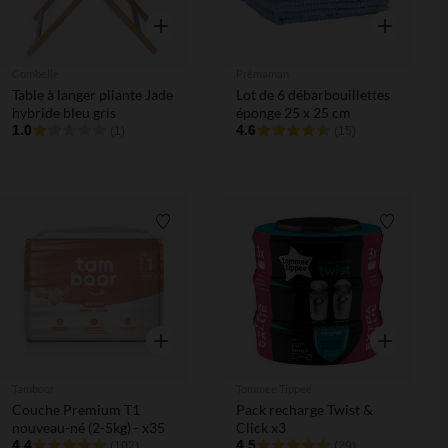
Aperçu rapide
Aperçu rapi
Combelle
Prémaman
Table à langer pliante Jade
Lot de 6 débarbouillettes
hybride bleu gris
éponge 25 x 25 cm
1.0
4.6
(1)
(15)
Liste de souhaits
Liste de 
Aperçu rapide
Aperçu rapi
Tamboor
Tommee Tippee
Couche Premium T1
Pack recharge Twist &
nouveau-né (2-5kg) - x35
Click x3
4.4
4.5
(102)
(29)