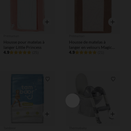
Aperçu rapide
Aperçu rapi
Prémaman
Prémaman
Housse pour matelas à
Housse de matelas à
langer Little Princess
langer en velours Magic
4.9
bird
4.9
(25)
(21)
Liste de souhaits
Liste de 
Aperçu rapide
Aperçu rapi
Tamboor
Thermobaby