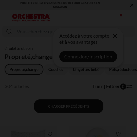
×
VOUS ALLEZ ADORER LA RENTRÉE ! DÉCOUVREZ LA NOUVELLE
COLLECTION !
Accédez à votre compte
et à vos avantages
Toilette et soin
Propreté,change
Connexion/Inscription
Propreté,change
Couches
Lingettes bébé
Pots,réducteur
304 articles
Trier | Filtrer
0
CHARGER PRÉCÉDENTS