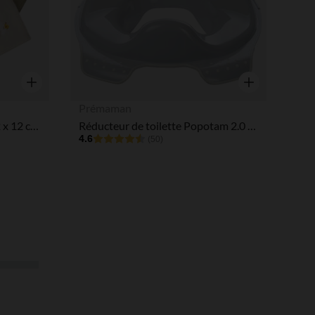
Aperçu rapide
Aperçu rapide
Prémaman
Lot de 6 lingettes lavables 12 x 12 cm en coton La Vie à la Ferme
Réducteur de toilette Popotam 2.0 gris
4.6
(50)