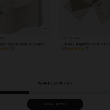
Aperçu rapide
an
Prémaman
Pot d'apprentissage avec cuve amovible Bébélouga Blanc
5.0
(53)
(5)
96 ARTICLES SUR 305
CHARGER PLUS