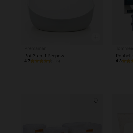
Aperçu rapide
Prémaman
Tommee
Pot 3-en-1 Peepow
4.7
4.3
(35)
Liste de souhaits