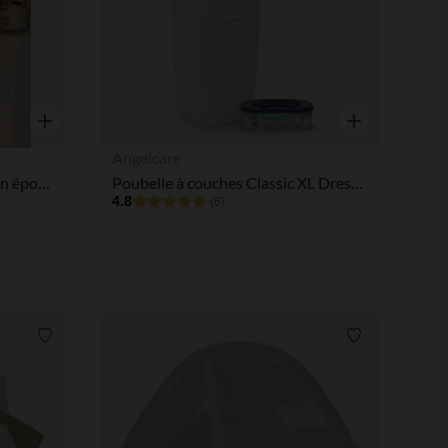
Aperçu rapide
Aperçu rapide
Angelcare
Housse de matelas à langer en éponge - Tiny Flowers
Poubelle à couches Classic XL Dress Up avec 1 recharge octogonale
4.8
(6)
Liste de souhaits
Liste de souha