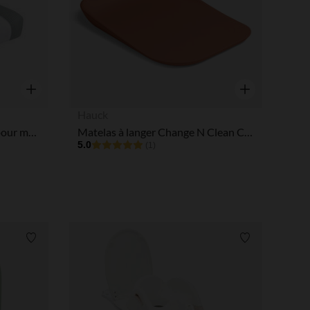
 Options
tres de confidentialité, en garantissant la conformité avec les
Aperçu rapide
Aperçu rapide
Hauck
Housse de matelas à langer pour matelas Sofalange - Vert d'eau
Matelas à langer Change N Clean Cork
5.0
(1)
Liste de souhaits
Liste de souha