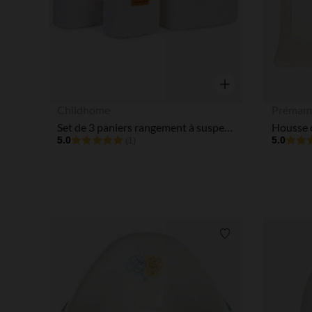
Aperçu rapide
Childhome
Prémam
Set de 3 paniers rangement à suspendre Teddy Ecru
5.0
5.0
(1)
Liste de souhaits