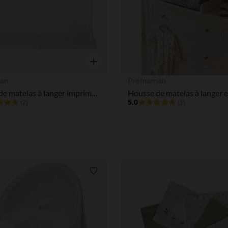
Aperçu rapide
an
Prémaman
Housse de matelas à langer imprimé moutons La Vie à la Ferme beige
5.0
(2)
(1)
Liste de souhaits