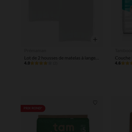
Aperçu rapide
Prémaman
Tamboo
Lot de 2 housses de matelas à langer - 70 x 50 cm
4.0
4.6
(2)
Liste de souhaits
PRIX ROND*