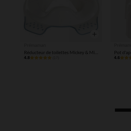
Aperçu rapide
Prémaman
Prémam
Réducteur de toilettes Mickey & Minnie Disney blanc
4.8
4.6
(17)