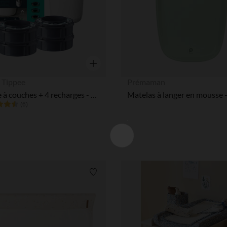
Aperçu rapide
 Tippee
Prémaman
Poubelle à couches + 4 recharges - Twist & Click
Matelas à langer en mousse -
(6)
Liste de souhaits