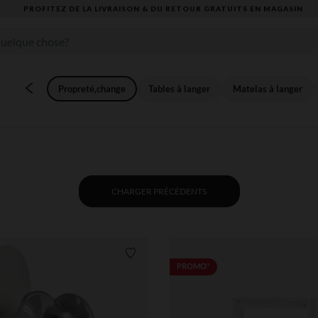
VOUS ALLEZ ADORER LA RENTRÉE ! DÉCOUVREZ LA NOUVELLE COLLECTION
Propreté,change
Tables à langer
Matelas à langer
CHARGER PRÉCÉDENTS
Liste de souhaits
PROMO*