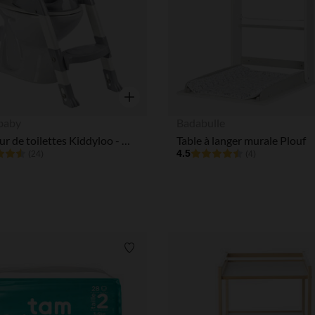
Aperçu rapide
baby
Badabulle
Réducteur de toilettes Kiddyloo - Gris charme
Table à langer murale Plouf
4.5
(24)
(4)
Liste de souhaits