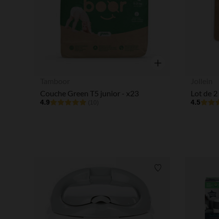
Aperçu rapide
Tamboor
Jollein
Couche Green T5 junior - x23
4.9
4.5
(10)
Liste de souhaits