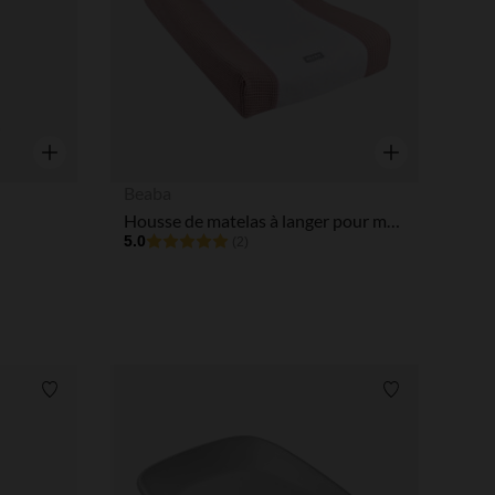
Aperçu rapide
Aperçu rapide
Beaba
Housse de matelas à langer pour matelas Sofalange - Vieux Rose
5.0
(2)
Liste de souhaits
Liste de souha