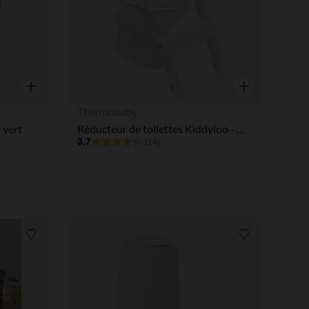
Aperçu rapide
Aperçu rapide
Thermobaby
 vert
Réducteur de toilettes Kiddyloo - Marron glacé
3.7
(14)
Liste de souhaits
Liste de souha