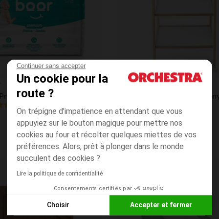
Continuer sans accepter
Un cookie pour la
Aperçu rapide
r
Prémaman
route ?
Couche Premium nouveau-né T2 Mini (3-6kg) - x28
5.0
(44)
(2)
On trépigne d'impatience en attendant que vous
appuyiez sur le bouton magique pour mettre nos
cookies au four et récolter quelques miettes de vos
préférences. Alors, prêt à plonger dans le monde
succulent des cookies ?
Lire la politique de confidentialité
Liste de souhaits
Consentements certifiés par
Choisir
Accepter et fermer