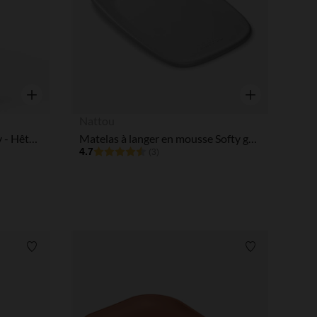
Aperçu rapide
Aperçu rapide
Nattou
Table à langer 2 étagères Tiny - Hêtre vernis
Matelas à langer en mousse Softy gris
4.7
(3)
Liste de souhaits
Liste de souha