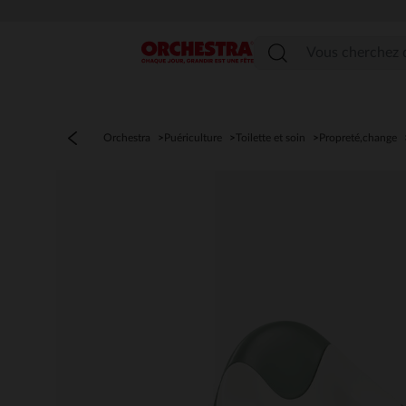
Menu
Orchestra
Puériculture
Toilette et soin
Propreté,change