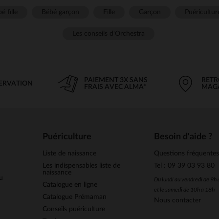
é fille
Bébé garçon
Fille
Garçon
Puéricultur
Les conseils d'Orchestra
PAIEMENT 3X SANS
RETR
SERVATION
FRAIS AVEC ALMA*
MAG
Puériculture
Besoin d'aide ?
Liste de naissance
Questions fréquente
Les indispensables liste de
Tel : 09 39 03 93 80
naissance
u
Du lundi au vendredi de 9h
Catalogue en ligne
et le samedi de 10h à 18h
Catalogue Prémaman
Nous contacter
Conseils puériculture