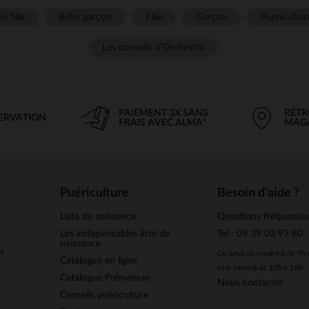
é fille
Bébé garçon
Fille
Garçon
Puéricultur
Les conseils d'Orchestra
PAIEMENT 3X SANS
RETR
SERVATION
FRAIS AVEC ALMA*
MAG
Puériculture
Besoin d'aide ?
Liste de naissance
Questions fréquente
Les indispensables liste de
Tel : 09 39 03 93 80
naissance
u
Du lundi au vendredi de 9h
Catalogue en ligne
et le samedi de 10h à 18h
Catalogue Prémaman
Nous contacter
Conseils puériculture