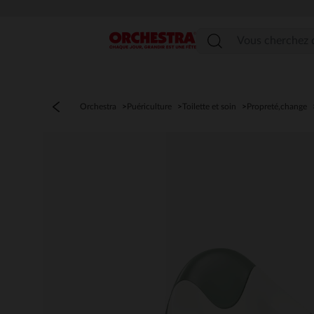
Menu
Orchestra
Puériculture
Toilette et soin
Propreté,change