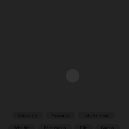
Bons plans
Naissance
Future maman
Bébé fille
Bébé garçon
Fille
Garçon