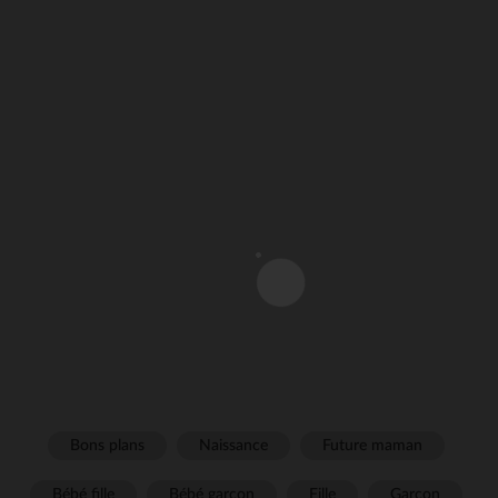
Bons plans
Naissance
Future maman
Bébé fille
Bébé garçon
Fille
Garçon