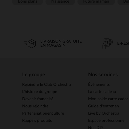
Bons plans
Naissance
Future maman
Béb
LIVRAISON GRATUITE
E-RÉ
EN MAGASIN
Le groupe
Nos services
Rejoindre le Club Orchestra
Évènements
L’histoire du groupe
La carte cadeau
Devenir franchisé
Mon solde carte cadea
Nous rejoindre
Guide d'entretien
Partenariat puériculture
Live by Orchestra
Rappels produits
Espace professionnel
Nos DIY