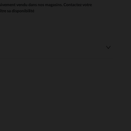
usivement vendu dans nos magasins. Contactez votre
re sa disponibilité
 Options
tres de confidentialité, en garantissant la conformité avec les