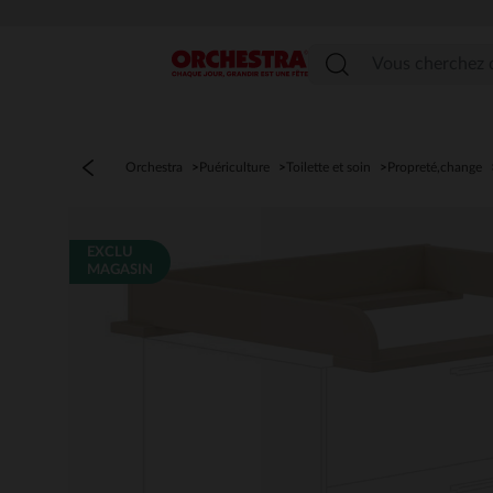
Menu
Orchestra
Puériculture
Toilette et soin
Propreté,change
EXCLU
MAGASIN