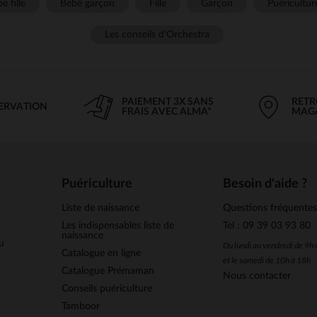
é fille
Bébé garçon
Fille
Garçon
Puéricultur
Les conseils d'Orchestra
PAIEMENT 3X SANS
RETR
SERVATION
FRAIS AVEC ALMA*
MAG
Puériculture
Besoin d'aide ?
Liste de naissance
Questions fréquente
Les indispensables liste de
Tel : 09 39 03 93 80
naissance
u
Du lundi au vendredi de 9h
Catalogue en ligne
et le samedi de 10h à 18h
Catalogue Prémaman
Nous contacter
Conseils puériculture
Tamboor