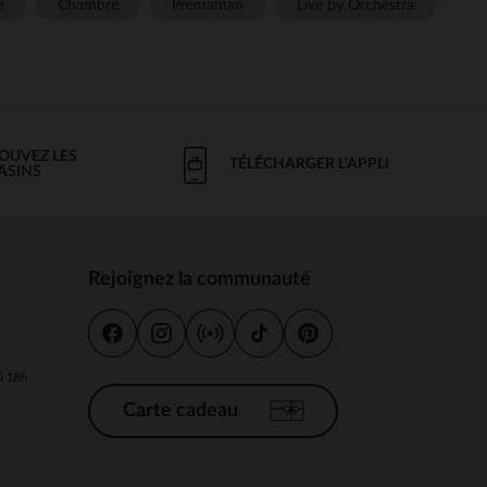
e
Chambre
Prémaman
Live by Orchestra
OUVEZ LES
TÉLÉCHARGER L'APPLI
ASINS
Rejoignez la communauté
s
 à 18h
Carte cadeau