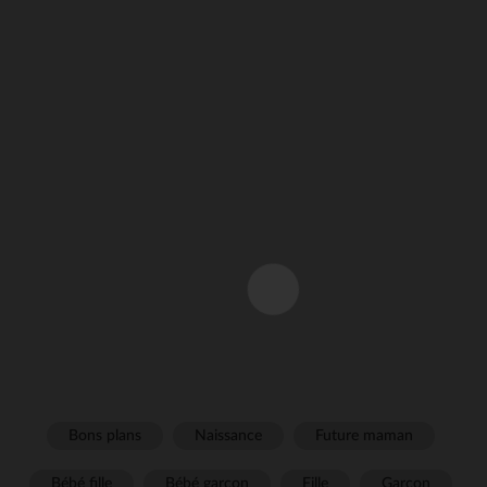
Bons plans
Naissance
Future maman
Bébé fille
Bébé garçon
Fille
Garçon