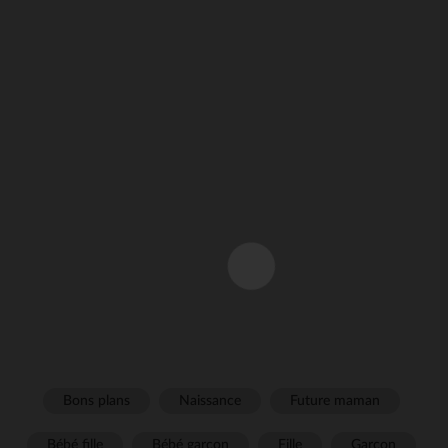
Bons plans
Naissance
Future maman
Bébé fille
Bébé garçon
Fille
Garçon