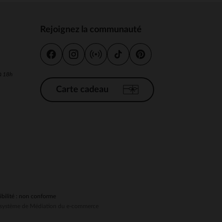
Rejoignez la communauté
s
 Options
 à 18h
tres de confidentialité, en garantissant la conformité avec les
Carte cadeau
ibilité : non conforme
au système de Médiation du e-commerce