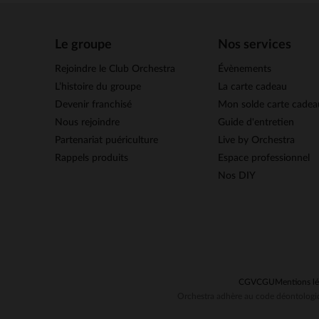
Le groupe
Nos services
Rejoindre le Club Orchestra
Évènements
L’histoire du groupe
La carte cadeau
Devenir franchisé
Mon solde carte cadea
Nous rejoindre
Guide d'entretien
Partenariat puériculture
Live by Orchestra
Rappels produits
Espace professionnel
Nos DIY
CGV
CGU
Mentions lé
Orchestra adhère au code déontologiq