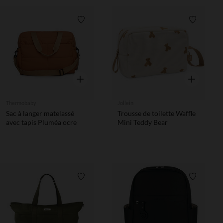
Liste de souhaits
Liste de 
Aperçu rapide
Aperçu rapi
Thermobaby
Jollein
Sac à langer matelassé
Trousse de toilette Waffle
avec tapis Pluméa ocre
Mini Teddy Bear
Liste de souhaits
Liste de 