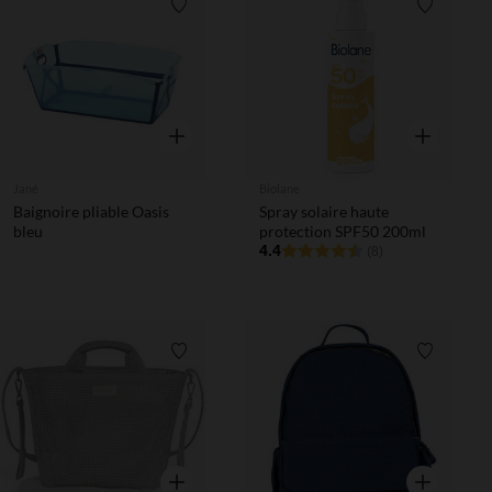
Liste de souhaits
Liste de 
Aperçu rapide
Aperçu rapi
Jané
Biolane
Baignoire pliable Oasis
Spray solaire haute
bleu
protection SPF50 200ml
4.4
(8)
Liste de souhaits
Liste de 
Aperçu rapide
Aperçu rapi