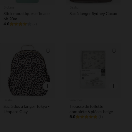
Biolane
Beaba
Stick moustiques efficace
Sac à langer Sydney Cacao
6h 20ml
4.0
(2)
Liste de souhaits
Liste de 
Aperçu rapide
Aperçu rapi
Beaba
Suavinex
Sac à dos à langer Tokyo -
Trousse de toilette
Léopard Clay
complète 6 pièces beige
5.0
(1)