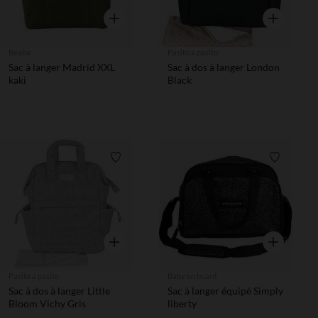
Aperçu rapide
Aperçu rapi
Beaba
Pasito a pasito
Sac à langer Madrid XXL
Sac à dos à langer London
kaki
Black
Liste de souhaits
Liste de 
Aperçu rapide
Aperçu rapi
Pasito a pasito
Baby on board
Sac à dos à langer Little
Sac à langer équipé Simply
Bloom Vichy Gris
liberty