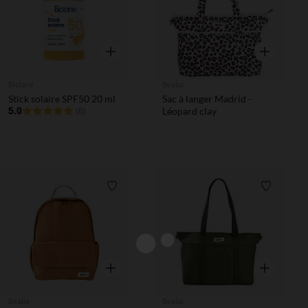
Aperçu rapide
Aperçu rapi
Biolane
Beaba
Stick solaire SPF50 20 ml
Sac à langer Madrid -
5.0
Léopard clay
(6)
Liste de souhaits
Liste de 
Aperçu rapide
Aperçu rapi
Beaba
Beaba