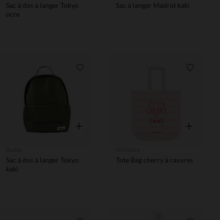
Sac à dos à langer Tokyo
Sac à langer Madrid kaki
ocre
Liste de souhaits
Liste de 
Aperçu rapide
Aperçu rapi
Beaba
Orchestra
Sac à dos à langer Tokyo
Tote Bag cherry à rayures
kaki