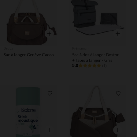
Liste de souhaits
Liste de 
Aperçu rapide
Aperçu rapi
Beaba
Prémaman
Sac à langer Genève Cacao
Sac à dos à langer Boston
+ Tapis à langer - Gris
5.0
(1)
Liste de souhaits
Liste de 
Aperçu rapide
Aperçu rapi