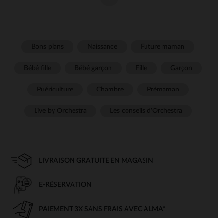
en déplacement
Le
est un moment quotidien incontournable. Que vous
change bébé
soyez à la maison ou en déplacement, avoir les bons produits à portée
de main est essentiel pour assurer le confort de votre bébé tout en
facilitant ce rituel. Dans notre catégorie ""Change bébé"", vous
Bons plans
Naissance
Future maman
trouverez une gamme d'articles adaptés pour vous accompagner dans
chaque moment de change, à la maison comme en déplacement.
Bébé fille
Bébé garçon
Fille
Garçon
des sacs à langer fonctionnels pour un
Puériculture
Chambre
Prémaman
change pratique
Les sacs à langer sont des accessoires incontournables pour les
Live by Orchestra
Les conseils d'Orchestra
parents qui souhaitent un change rapide et efficace, où qu'ils soient.
Nos sacs à langer sont conçus pour offrir un maximum de
praticité
grâce à leurs multiples compartiments. Vous y trouverez facilement de
la place pour vos couches, lingettes, vêtements de rechange et autres
produits nécessaires pour le change. Un sac à langer bien conçu
LIVRAISON GRATUITE EN MAGASIN
permet de garder tous vos produits organisés, à portée de main, et
bien protégés lors de vos déplacements.
E-RÉSERVATION
des matelas à langer nomades pour le
confort de bébé
PAIEMENT 3X SANS FRAIS AVEC ALMA*