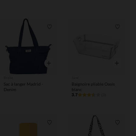
Liste de souhaits
Liste de 
Aperçu rapide
Aperçu rapi
Beaba
Jané
Sac à langer Madrid -
Baignoire pliable Oasis
Denim
blanc
3.7
(3)
Liste de souhaits
Liste de 