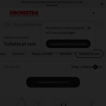
×
VOUS ALLEZ ADORER LA RENTRÉE ! DÉCOUVREZ LA NOUVELLE
COLLECTION !
Accédez à votre compte
et à vos avantages
Selon vos besoins
Toilette et soin
Connexion/Inscription
auto
Sommeil
Repas nomade
Sécurité
Toilette et soin
69 articles
Trier | Filtrer
0
CHARGER PRÉCÉDENTS