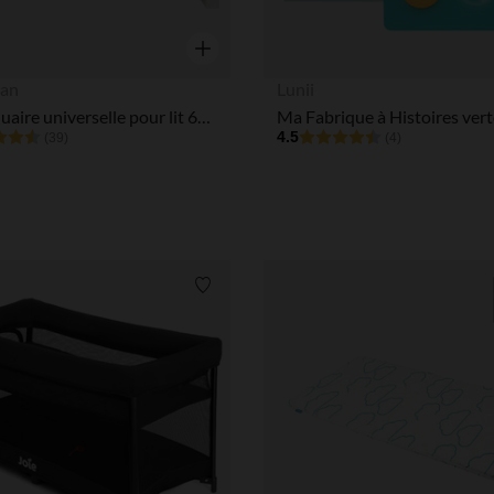
Aperçu rapide
an
Lunii
Moustiquaire universelle pour lit 60x120cm / 70x140cm
Ma Fabrique à Histoires vert
4.5
(39)
(4)
Liste de souhaits