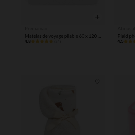
Aperçu rapide
Prémaman
Atmosp
Matelas de voyage pliable 60 x 120 cm blanc
4.8
4.5
(24)
Liste de souhaits