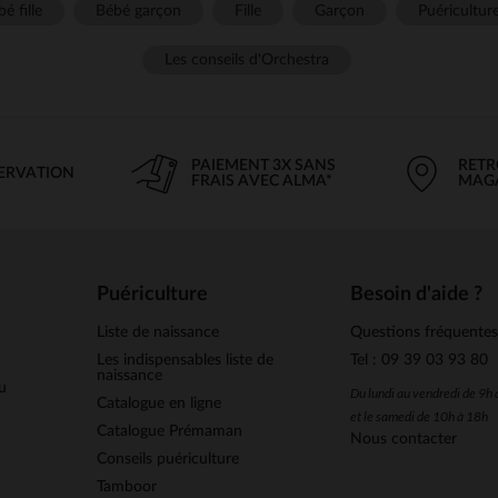
é fille
Bébé garçon
Fille
Garçon
Puéricultur
Les conseils d'Orchestra
PAIEMENT 3X SANS
RETR
SERVATION
FRAIS AVEC ALMA*
MAG
Puériculture
Besoin d'aide ?
Liste de naissance
Questions fréquente
Les indispensables liste de
Tel : 09 39 03 93 80
naissance
u
Du lundi au vendredi de 9h
Catalogue en ligne
et le samedi de 10h à 18h
Catalogue Prémaman
Nous contacter
Conseils puériculture
Tamboor