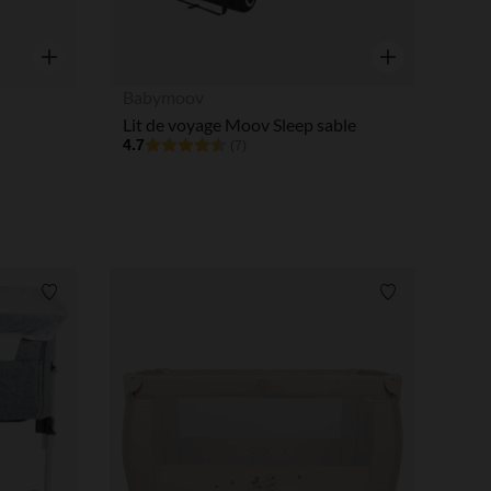
Aperçu rapide
Aperçu rapide
Babymoov
Lit de voyage Moov Sleep sable
4.7
(7)
Liste de souhaits
Liste de souha