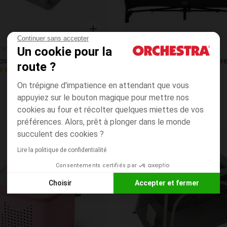
Continuer sans accepter
Aperçu rapide
hera
Prémaman
Un cookie pour la
Plaid phosphorescent 125 x 150 cm - Gris
route ?
4.7
(18)
(35)
On trépigne d'impatience en attendant que vous
appuyiez sur le bouton magique pour mettre nos
cookies au four et récolter quelques miettes de vos
préférences. Alors, prêt à plonger dans le monde
succulent des cookies ?
Liste de souhaits
Lire la politique de confidentialité
Consentements certifiés par
Choisir
Accepter et fermer
Axeptio consent
Plateforme de Gestion du Consentement : Personnalisez vos
Notre plateforme vous permet d'adapter et de gérer vos paramè