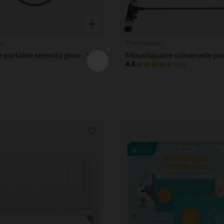
Aperçu rapide
ty
Prémaman
Veilleuse portable serenity glow - Verte
4.6
(16)
Liste de souhaits