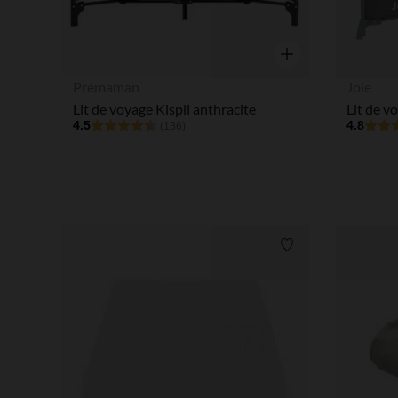
Aperçu rapide
Prémaman
Joie
Lit de voyage Kispli anthracite
4.5
4.8
(136)
Liste de souhaits