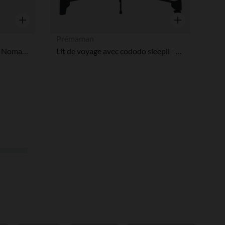
Aperçu rapide
Aperçu rapide
Prémaman
Matelas de voyage Cosy'Lite Nomad 60x120 cm imprimé nuages
Lit de voyage avec cododo sleepli - Noir