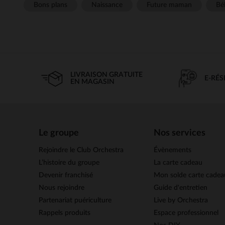
Bons plans
Naissance
Future maman
Béb
LIVRAISON GRATUITE
E-RÉ
EN MAGASIN
Le groupe
Nos services
Rejoindre le Club Orchestra
Évènements
L’histoire du groupe
La carte cadeau
Devenir franchisé
Mon solde carte cadea
Nous rejoindre
Guide d'entretien
Partenariat puériculture
Live by Orchestra
Rappels produits
Espace professionnel