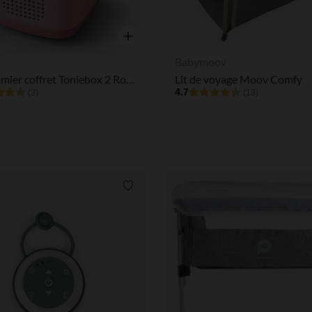
Aperçu rapide
Babymoov
Mon premier coffret Toniebox 2 Rose fleur
Lit de voyage Moov Comfy
4.7
(3)
(13)
Liste de souhaits