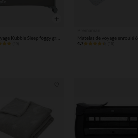
Aperçu rapide
Prémaman
Lit de voyage Kubbie Sleep foggy grey
4.7
(29)
(15)
Liste de souhaits