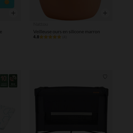
Aperçu rapide
Aperçu rapide
Nattou
e
Veilleuse ours en silicone marron
4.8
(4)
Liste de souhaits
Liste de souha