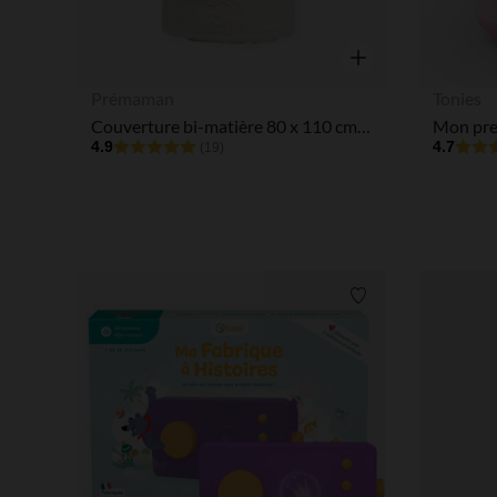
Aperçu rapide
Prémaman
Tonies
Couverture bi-matière 80 x 110 cm imprimé animaux Roi des Forêts écru
4.9
4.7
(19)
Liste de souhaits