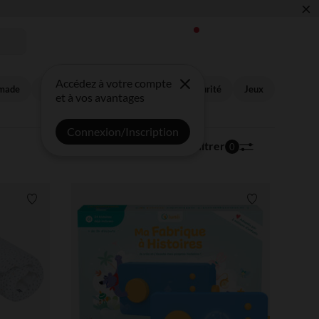
×
 !
Accédez à votre compte
made
Toilette et soin
Sommeil
Sécurité
Jeux
et à vos avantages
Connexion/Inscription
44 articles
Trier | Filtrer
0
Liste de souhaits
Liste de souha