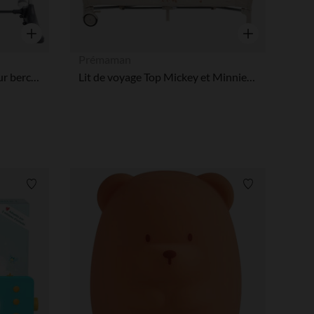
Aperçu rapide
Aperçu rapide
Prémaman
Moustiquaire universelle pour berceau et cododo
Lit de voyage Top Mickey et Minnie Disney
Liste de souhaits
Liste de souha