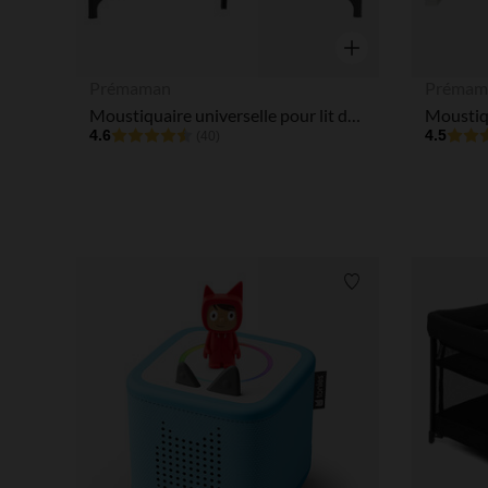
Aperçu rapide
Prémaman
Prémam
Moustiquaire universelle pour lit de voyage
4.6
4.5
(40)
Liste de souhaits