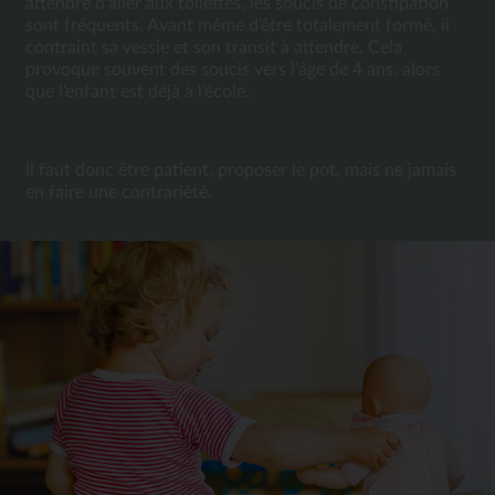
attendre d’aller aux toilettes, les soucis de constipation 
sont fréquents. Avant même d’être totalement formé, il 
contraint sa vessie et son transit à attendre. Cela 
provoque souvent des soucis vers l’âge de 4 ans, alors 
que l’enfant est déjà à l’école. 
Il faut donc être patient, proposer le pot, mais ne jamais 
en faire une contrariété.