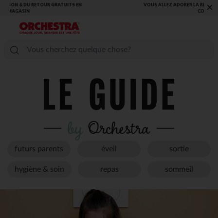
VOUS ALLEZ ADORER LA RENTRÉE ! DÉCOUVREZ LA NOUVELLE
×
COLLECTION !
futurs parents
éveil
sortie
hygiène & soin
repas
sommeil