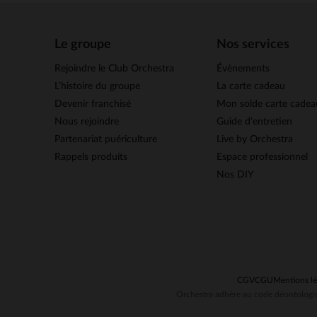
Le groupe
Nos services
Rejoindre le Club Orchestra
Évènements
L’histoire du groupe
La carte cadeau
Devenir franchisé
Mon solde carte cadea
Nous rejoindre
Guide d'entretien
Partenariat puériculture
Live by Orchestra
Rappels produits
Espace professionnel
Nos DIY
CGV
CGU
Mentions lé
Orchestra adhère au code déontologiq