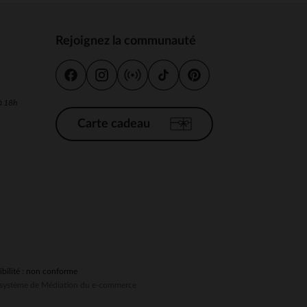
Rejoignez la communauté
s
 Options
 à 18h
tres de confidentialité, en garantissant la conformité avec les
Carte cadeau
ibilité : non conforme
au système de Médiation du e-commerce