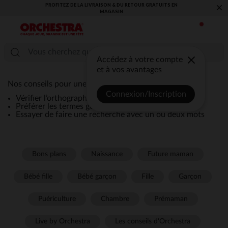
PROFITEZ DE LA LIVRAISON & DU RETOUR GRATUITS EN
×
MAGASIN​
Accédez à votre compte
et à vos avantages
Nos conseils pour une recherche efficace :
Connexion/Inscription
Vérifier l’orthographe de la recherche
Préférer les termes génériques comme “robe”
Essayer de faire une recherche avec un ou deux mots
Bons plans
Naissance
Future maman
Bébé fille
Bébé garçon
Fille
Garçon
Puériculture
Chambre
Prémaman
Live by Orchestra
Les conseils d'Orchestra