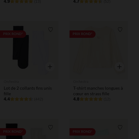
4.9
4.7
(13)
(52)
Liste de souhaits
Liste de 
PRIX ROND*
PRIX ROND*
Aperçu rapide
Aperçu rapi
Orchestra
Orchestra
Lot de 2 collants fins unis
T-shirt manches longues à
fille
cœur en strass fille
4.4
4.8
(442)
(12)
Liste de souhaits
Liste de 
PRIX ROND*
PRIX ROND*