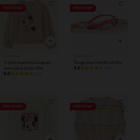
Liste de souhaits
Liste de 
PRIX ROND*
PRIX ROND*
Aperçu rapide
Aperçu rapi
Orchestra
SAXO BLUES
T-shirt manches longues
Tongs imprimé floral fille
oversize à strass fille
4.2
(20)
5.0
(11)
Liste de souhaits
Liste de 
PRIX ROND*
PRIX ROND*
Aperçu rapide
Aperçu rapi