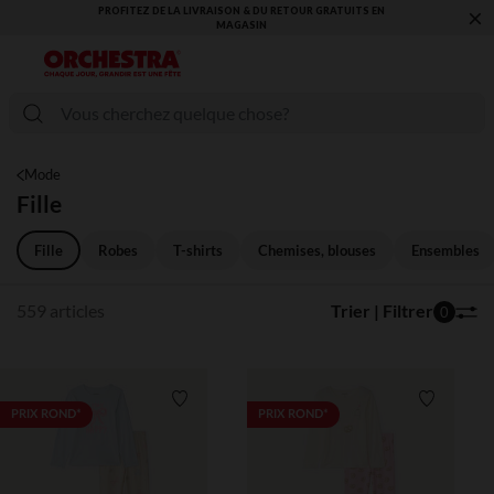
×
VOUS ALLEZ ADORER LA RENTRÉE ! DÉCOUVREZ LA NOUVELLE
COLLECTION !
Mode
Fille
Fille
Robes
T-shirts
Chemises, blouses
Ensembles
559 articles
Trier | Filtrer
0
Liste de souhaits
Liste de 
PRIX ROND*
PRIX ROND*