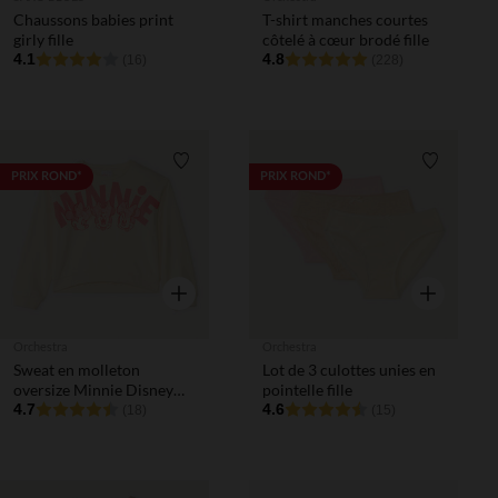
Chaussons babies print
T-shirt manches courtes
girly fille
côtelé à cœur brodé fille
4.1
4.8
(16)
(228)
Liste de souhaits
Liste de 
PRIX ROND*
PRIX ROND*
Aperçu rapide
Aperçu rapi
Orchestra
Orchestra
Sweat en molleton
Lot de 3 culottes unies en
oversize Minnie Disney
pointelle fille
fille
4.7
4.6
(18)
(15)