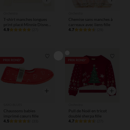
Orchestra
Orchestra
T-shirt manches longues
Chemise sans manches à
print placé Minnie Disney
carreaux avec liens fille
fille
4.9
4.7
(27)
(29)
Liste de souhaits
Liste de 
PRIX ROND*
PRIX ROND*
Aperçu rapide
Aperçu rapi
SAXO BLUES
Orchestra
Chaussons babies
Pull de Noël en tricot
imprimé cœurs fille
doublé sherpa fille
4.5
4.7
(33)
(27)