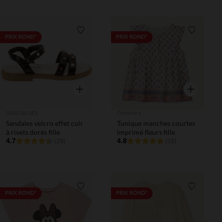
Liste de souhaits
Liste de 
PRIX ROND*
PRIX ROND*
Aperçu rapide
Aperçu rapi
SAXO BLUES
Orchestra
Sandales velcro effet cuir
Tunique manches courtes
à rivets dorés fille
imprimé fleurs fille
4.7
4.8
(29)
(18)
Liste de souhaits
Liste de 
PRIX ROND*
PRIX ROND*