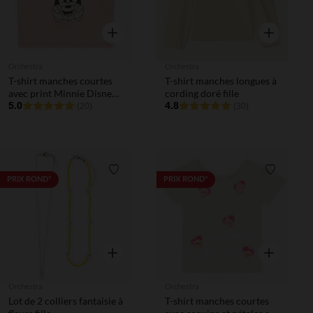
Aperçu rapide
Aperçu rapi
Orchestra
Orchestra
T-shirt manches courtes
T-shirt manches longues à
avec print Minnie Disney
cording doré fille
fille
5.0
4.8
(20)
(30)
Liste de souhaits
Liste de 
PRIX ROND*
PRIX ROND*
Aperçu rapide
Aperçu rapi
Orchestra
Orchestra
Lot de 2 colliers fantaisie à
T-shirt manches courtes