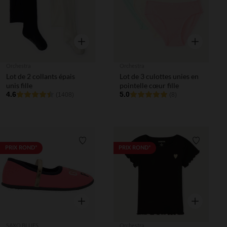
Aperçu rapide
Aperçu rapi
Orchestra
Orchestra
Lot de 2 collants épais
Lot de 3 culottes unies en
unis fille
pointelle cœur fille
4.6
5.0
(1408)
(8)
Liste de souhaits
Liste de 
PRIX ROND*
PRIX ROND*
Aperçu rapide
Aperçu rapi
SAXO BLUES
Orchestra