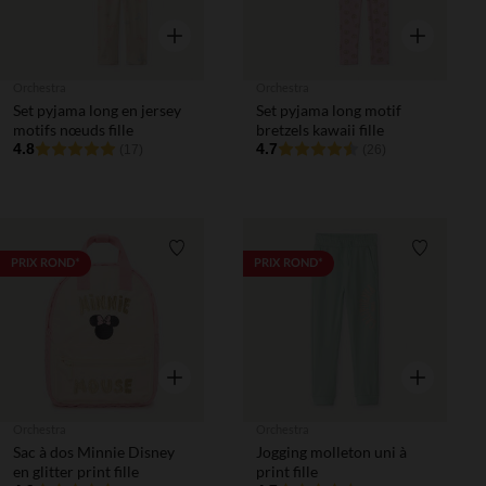
Aperçu rapide
Aperçu rapi
Orchestra
Orchestra
Set pyjama long en jersey
Set pyjama long motif
motifs nœuds fille
bretzels kawaii fille
4.8
4.7
(17)
(26)
Liste de souhaits
Liste de 
PRIX ROND*
PRIX ROND*
Aperçu rapide
Aperçu rapi
Orchestra
Orchestra
Sac à dos Minnie Disney
Jogging molleton uni à
en glitter print fille
print fille