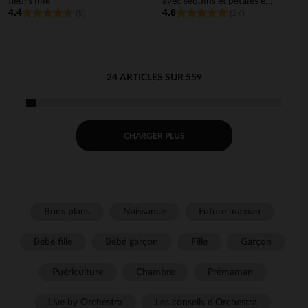
fleurs fille
avec sequins et pétales en
4.4
reliefs fille
4.8
(9)
(27)
24 ARTICLES SUR 559
CHARGER PLUS
Bons plans
Naissance
Future maman
Bébé fille
Bébé garçon
Fille
Garçon
Puériculture
Chambre
Prémaman
Live by Orchestra
Les conseils d'Orchestra