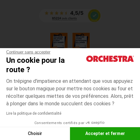
Continuer sans accepter
Un cookie pour la
CGV
route ?
CGU
Mentions légales
On trépigne d'impatience en attendant que vous appuyiez
*Conditions des offres en cours
sur le bouton magique pour mettre nos cookies au four et
Données personnelles
récolter quelques miettes de vos préférences. Alors, prêt
Gestion des cookies
à plonger dans le monde succulent des cookies ?
Accessibilité : non conforme
Lire la politique de confidentialité
Orchestra adhère au code déontologique de la Fédération du e-commerce
Consentements certifiés par
et de la vente à distance française (FEVAD) et au système de Médiation du
e-commerce
Choisir
Accepter et fermer