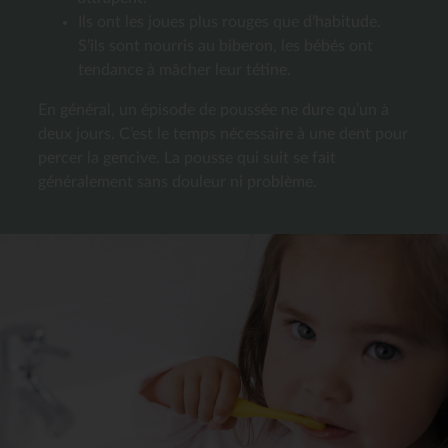
Ils ont les joues plus rouges que d’habitude.
S’ils sont nourris au biberon, les bébés ont
tendance à mâcher leur tétine.
En général, un épisode de poussée ne dure qu’un à
deux jours. C’est le temps nécessaire à une dent pour
percer la gencive. La pousse qui suit se fait
généralement sans douleur ni problème.