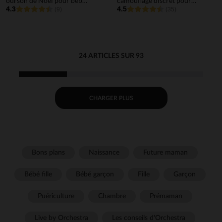
ourson de Noël pour bébé
camouflage discret pour
garçon
4.3
bébé garçon
4.5
(9)
(35)
24 ARTICLES SUR 93
CHARGER PLUS
Bons plans
Naissance
Future maman
Bébé fille
Bébé garçon
Fille
Garçon
Puériculture
Chambre
Prémaman
Live by Orchestra
Les conseils d'Orchestra