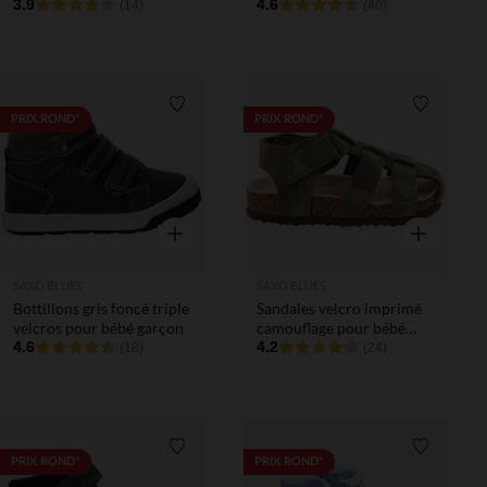
œillets pour bébé
3.9
4.6
(14)
(40)
Liste de souhaits
Liste de 
PRIX ROND*
PRIX ROND*
Aperçu rapide
Aperçu rapi
SAXO BLUES
SAXO BLUES
Bottillons gris foncé triple
Sandales velcro imprimé
velcros pour bébé garçon
camouflage pour bébé
4.6
garçon
4.2
(18)
(24)
Liste de souhaits
Liste de 
PRIX ROND*
PRIX ROND*