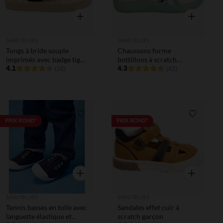
Aperçu rapide
Aperçu rapi
SAXO BLUES
SAXO BLUES
Tongs à bride souple
Chaussons forme
imprimés avec badge tigre
bottillons à scratch
pour bébé garçon
4.1
imprimé koalas pour bébé
4.3
(10)
(42)
garçon
Liste de souhaits
Liste de 
PRIX ROND*
PRIX ROND*
Aperçu rapide
Aperçu rapi
SAXO BLUES
SAXO BLUES
Tennis basses en toile avec
Sandales effet cuir à
languette élastique et
scratch garçon