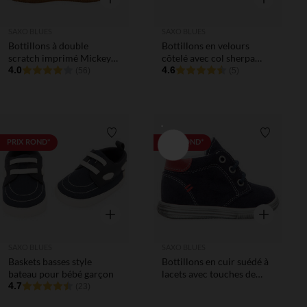
SAXO BLUES
SAXO BLUES
Bottillons à double
Bottillons en velours
scratch imprimé Mickey
côtelé avec col sherpa
Disney pour bébé garçon
4.0
pour bébé garçon
4.6
(56)
(5)
Liste de souhaits
Liste de 
PRIX ROND*
PRIX ROND*
Aperçu rapide
Aperçu rapi
SAXO BLUES
SAXO BLUES
Baskets basses style
Bottillons en cuir suédé à
bateau pour bébé garçon
lacets avec touches de
4.7
rouge
(23)