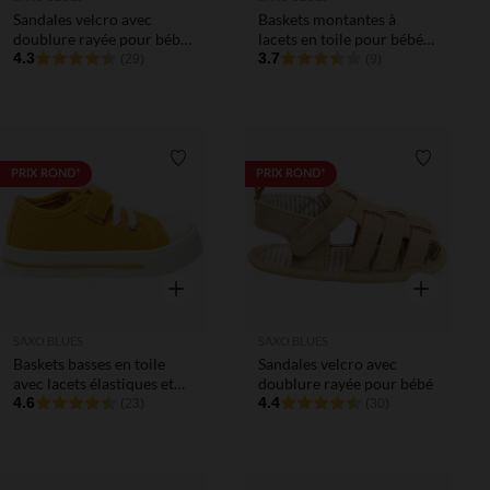
Sandales velcro avec
Baskets montantes à
doublure rayée pour bébé
lacets en toile pour bébé
garçon
4.3
garçon
3.7
(29)
(9)
Liste de souhaits
Liste de 
PRIX ROND*
PRIX ROND*
Aperçu rapide
Aperçu rapi
SAXO BLUES
SAXO BLUES
Baskets basses en toile
Sandales velcro avec
avec lacets élastiques et
doublure rayée pour bébé
velcro pour bébé garçon
4.6
4.4
(23)
(30)