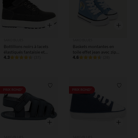
Aperçu rapide
Aperçu rapi
SAXO BLUES
SAXO BLUES
Bottillons noirs à lacets
Baskets montantes en
élastiqués fantaisie et
toile effet jean avec zip
scratch garçon
4.3
pour bébé garçon
4.6
(37)
(28)
Liste de souhaits
Liste de 
PRIX ROND*
PRIX ROND*
Aperçu rapide
Aperçu rapi
SAXO BLUES
SAXO BLUES