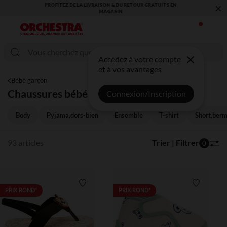
×
VOUS ALLEZ ADORER LA RENTRÉE ! DÉCOUVREZ LA NOUVELLE
COLLECTION !
Accédez à votre compte
et à vos avantages
Bébé garçon
Chaussures bébé garçon
Connexion/Inscription
Body
Pyjama,dors-bien
Ensemble
T-shirt
Short,ber
93 articles
Trier | Filtrer
0
Liste de souhaits
Liste de 
PRIX ROND*
PRIX ROND*