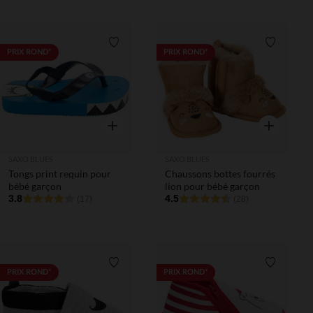
Liste de souhaits
Liste de 
PRIX ROND*
PRIX ROND*
Aperçu rapide
Aperçu rapi
SAXO BLUES
SAXO BLUES
Tongs print requin pour
Chaussons bottes fourrés
bébé garçon
lion pour bébé garçon
3.8
4.5
(17)
(28)
Liste de souhaits
Liste de 
PRIX ROND*
PRIX ROND*