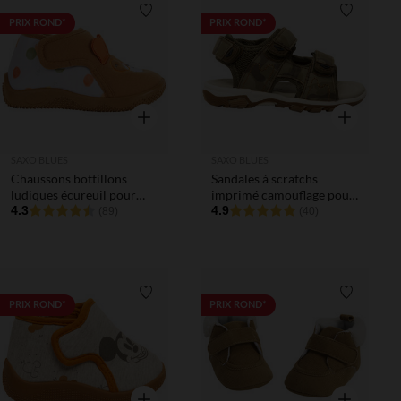
Liste de souhaits
Liste de 
PRIX ROND*
PRIX ROND*
Aperçu rapide
Aperçu rapi
SAXO BLUES
SAXO BLUES
Chaussons bottillons
Sandales à scratchs
ludiques écureuil pour
imprimé camouflage pour
bébé garçon
4.3
bébé garçon
4.9
(89)
(40)
Liste de souhaits
Liste de 
PRIX ROND*
PRIX ROND*
Aperçu rapide
Aperçu rapi