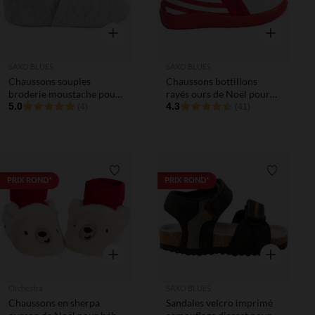
Aperçu rapide
Aperçu rapi
SAXO BLUES
SAXO BLUES
Chaussons souples
Chaussons bottillons
broderie moustache pour
rayés ours de Noël pour
bébé garçon
5.0
bébé
4.3
(4)
(41)
Liste de souhaits
Liste de 
PRIX ROND*
PRIX ROND*
Aperçu rapide
Aperçu rapi
Orchestra
SAXO BLUES
Chaussons en sherpa
Sandales velcro imprimé