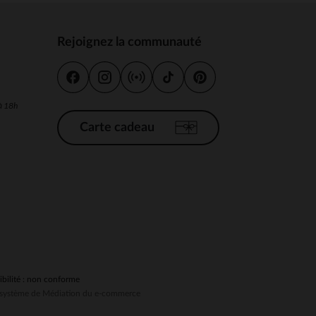
Rejoignez la communauté
s
 Options
 à 18h
tres de confidentialité, en garantissant la conformité avec les
Carte cadeau
ibilité : non conforme
au système de Médiation du e-commerce