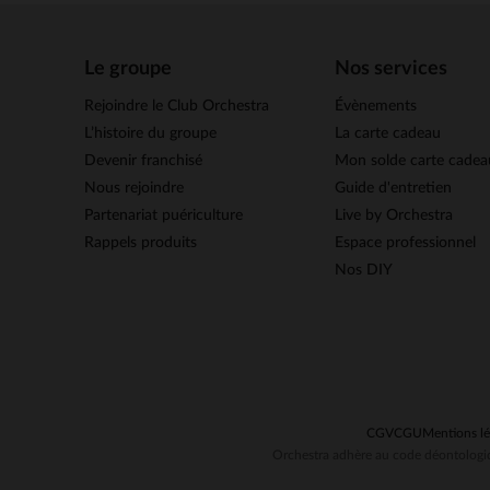
Le groupe
Nos services
Rejoindre le Club Orchestra
Évènements
L’histoire du groupe
La carte cadeau
Devenir franchisé
Mon solde carte cadea
Nous rejoindre
Guide d'entretien
Partenariat puériculture
Live by Orchestra
Rappels produits
Espace professionnel
Nos DIY
CGV
CGU
Mentions lé
Orchestra adhère au code déontologiq